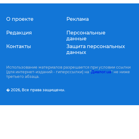
О проекте
Реклама
Редакция
Персональные
данные
Контакты
Защита персональных
данных
Использование материалов разрешается при условии ссылки
(для интернет-изданий - гиперссылки) на "
Диалог.ua
" не ниже
третьего абзаца.
� 2026,
Все права защищены.