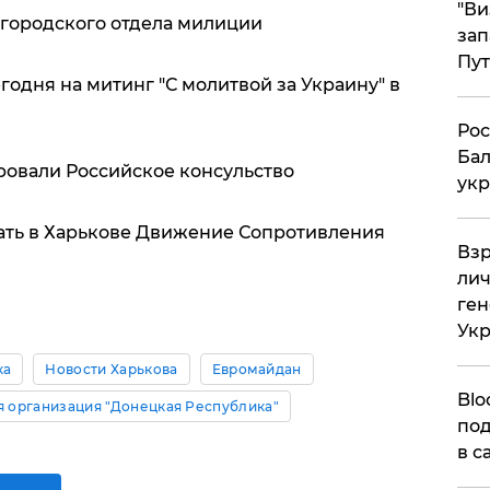
"Ви
 городского отдела милиции
зап
Пут
годня на митинг "С молитвой за Украину" в
​Ро
Бал
ровали Российское консульство
укр
ать в Харькове Движение Сопротивления
​Вз
лич
ген
Ук
ка
Новости Харькова
Евромайдан
Blo
я организация "Донецкая Республика"
под
в с