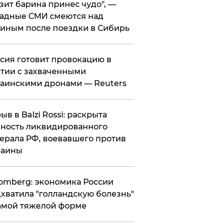
зит барина принес чудо", —
адные СМИ смеются над
иным после поездки в Сибирь
ссия готовит провокацию в
тии с захваченными
аинскими дронами — Reuters
рыв в Balzi Rossi: раскрыта
ность ликвидированного
ерала РФ, воевавшего против
раины
omberg: экономика России
хватила "голландскую болезнь"
амой тяжелой форме