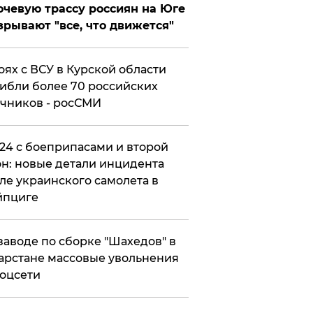
чевую трассу россиян на Юге
зрывают "все, что движется"
оях с ВСУ в Курской области
ибли более 70 российских
чников - росСМИ
24 с боеприпасами и второй
н: новые детали инцидента
ле украинского самолета в
йпциге
заводе по сборке "Шахедов" в
арстане массовые увольнения
оцсети