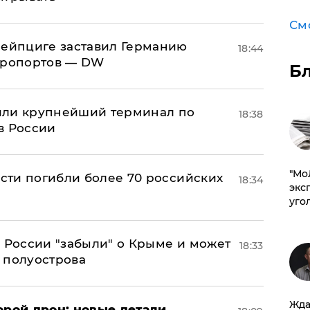
См
 Лейпциге заставил Германию
18:44
эропортов — DW
Б
или крупнейший терминал по
18:38
в России
​"М
асти погибли более 70 российских
18:34
эксп
уго
в России "забыли" о Крыме и может
18:33
т полуострова
Жда
орой дрон: новые детали