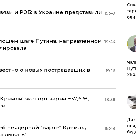
Сик
тер
вязи и РЭБ: в Украине представили
19:49
оли
ующем шаге Путина, направленном
19:44
улировала
Чал
Пут
известно о новых пострадавших в
19:16
Укр
Кремля: экспорт зерна −37,6 %,
18:58
се
Дик
нея
ей неядерной "карте" Кремля,
18:49
буд
ыгрывать"