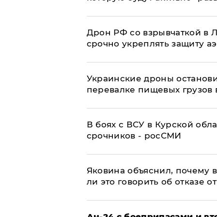
​Дрон РФ со взрывчаткой в
срочно укреплять защиту а
Украинские дроны останов
перевалке пищевых грузов 
В боях с ВСУ в Курской обл
срочников - росСМИ
Яковина объяснил, почему 
ли это говорить об отказе о
Ан-24 с боеприпасами и вт