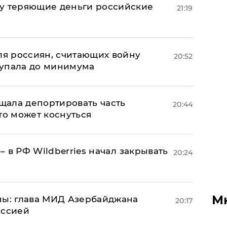
му теряющие деньги российские
21:19
а
оля россиян, считающих войну
20:52
 упала до минимума
ала депортировать часть
20:44
то может коснуться
 – в РФ Wildberries начал закрывать
20:24
М
ны: глава МИД Азербайджана
20:17
иссией