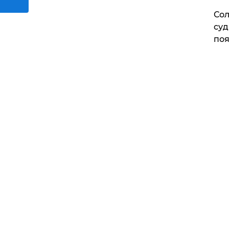
Сол
суд
поя