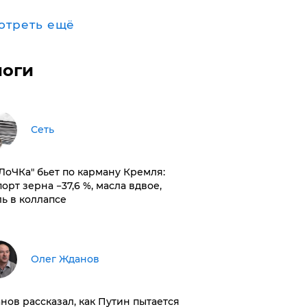
отреть ещё
логи
Сеть
оЛоЧКа" бьет по карману Кремля:
орт зерна −37,6 %, масла вдвое,
ль в коллапсе
Олег Жданов
нов рассказал, как Путин пытается