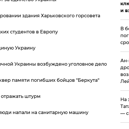
клю
и в
ровании здания Харьковского горсовета
В б
цких студентов в Европу
пог
сро
единую Украину
Ан-
очной Украины возбуждено уголовное дело
дро
воз
сквер памяти погибших бойцов "Беркута"
Ле
я отражать штурм
На 
Тат
люди напали на санитарную машину
— с