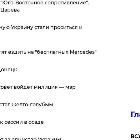
 "Юго-Восточное сопротивление",
 Царева
ную Украину стали проситься и
ят ездить на "бесплатных Merсedes"
Донецк
совет войдет милиция — мэр
 стал желто-голубым
Гл
к сессии в осаде
ВСУ
ют за единство Украины