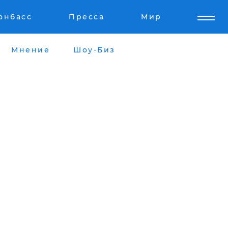
онбасс
Пресса
Мир
Мнение
Шоу-Биз