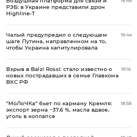
Воздушная платформа для связи и
19:49
РЭБ: в Украине представили дрон
Highline-T
Чалый предупредил о следующем
19:44
шаге Путина, направленном на то,
чтобы Украина капитулировала
Взрыв в Balzi Rossi: стало известно о
19:16
новых пострадавших в семье Главкома
ВКС РФ
​"МоЛоЧКа" бьет по карману Кремля:
18:58
экспорт зерна −37,6 %, масла вдвое,
уголь в коллапсе