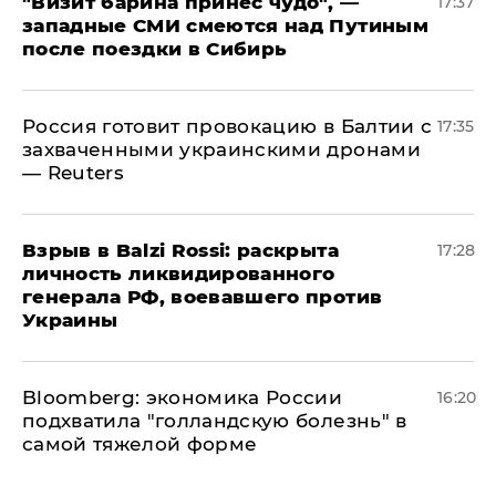
"Визит барина принес чудо", —
17:37
западные СМИ смеются над Путиным
после поездки в Сибирь
​Россия готовит провокацию в Балтии с
17:35
захваченными украинскими дронами
— Reuters
​Взрыв в Balzi Rossi: раскрыта
17:28
личность ликвидированного
генерала РФ, воевавшего против
Украины
Bloomberg: экономика России
16:20
подхватила "голландскую болезнь" в
самой тяжелой форме