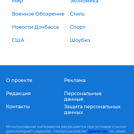
Мир
Экономика
Военное Обозрение
Стиль
Новости Донбасса
Спорт
США
Шоубиз
О проекте
Реклама
Редакция
Персональные
данные
Контакты
Защита персональных
данных
Использование материалов разрешается при условии ссылки
(для интернет-изданий - гиперссылки) на "
Диалог.ua
" не ниже