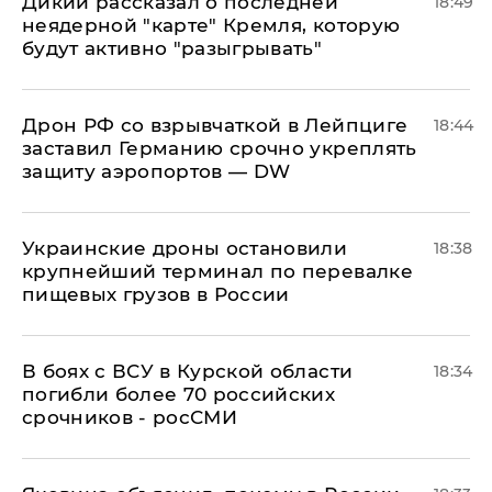
Дикий рассказал о последней
18:49
неядерной "карте" Кремля, которую
будут активно "разыгрывать"
​Дрон РФ со взрывчаткой в Лейпциге
18:44
заставил Германию срочно укреплять
защиту аэропортов — DW
Украинские дроны остановили
18:38
крупнейший терминал по перевалке
пищевых грузов в России
В боях с ВСУ в Курской области
18:34
погибли более 70 российских
срочников - росСМИ