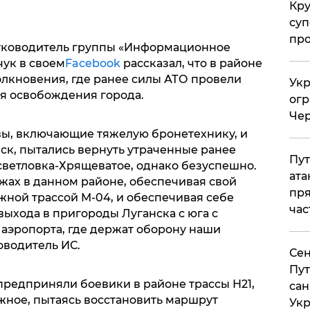
Кр
суп
про
уководитель группы «Информационное
ук в своем
Facebook
рассказал, что в районе
лкновения, где ранее силы АТО провели
Укр
я освобождения города.
огр
Чер
вы, включающие тяжелую бронетехнику, и
ск, пытались вернуть утраченные ранее
Пут
ветловка-Хрящеватое, однако безуспешно.
ата
жах в данном районе, обеспечивая свой
пря
жной трассой М-04, и обеспечивая себе
час
ыхода в пригороды Луганска с юга с
аэропорта, где держат оборону наши
оводитель ИС.
Сен
Пут
предприняли боевики в районе трассы Н21,
сан
ное, пытаясь восстановить маршрут
Укр