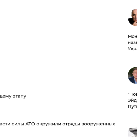
Мож
наз
Укр
​"По
щему этапу
Эйд
Пут
асти силы АТО окружили отряды вооруженных