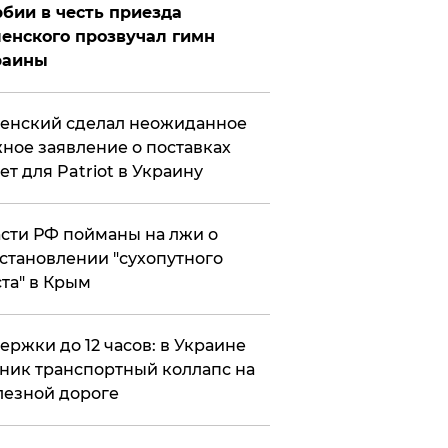
бии в честь приезда
енского прозвучал гимн
раины
енский сделал неожиданное
ное заявление о поставках
ет для Patriot в Украину
сти РФ пойманы на лжи о
становлении "сухопутного
та" в Крым
ержки до 12 часов: в Украине
ник транспортный коллапс на
езной дороге