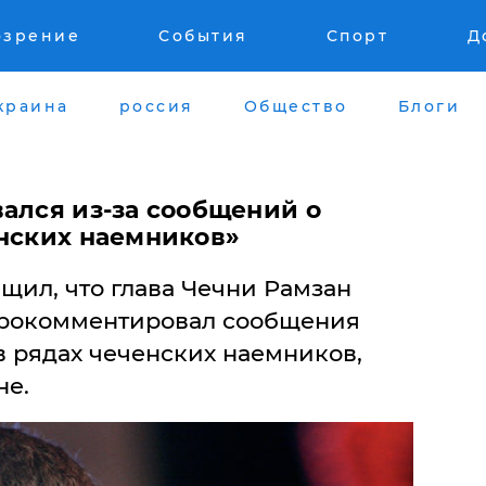
озрение
События
Спорт
Д
краина
россия
Общество
Блоги
ался из-за сообщений о
енских наемников»
щил, что глава Чечни Рамзан
прокомментировал сообщения
в рядах чеченских наемников,
не.