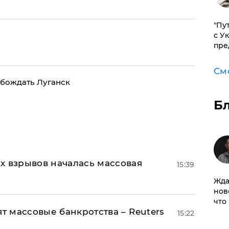
"Пу
с У
пре
См
обождать Луганск
Б
х взрывов началась массовая
15:39
Жда
нов
что
ят массовые банкротства – Reuters
15:22