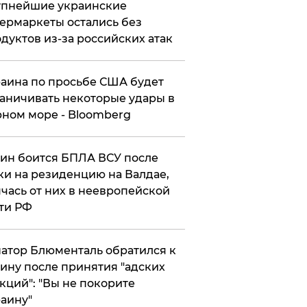
упнейшие украинские
ермаркеты остались без
дуктов из-за российских атак
аина по просьбе США будет
аничивать некоторые удары в
ном море - Bloomberg
ин боится БПЛА ВСУ после
ки на резиденцию на Валдае,
чась от них в неевропейской
ти РФ
атор Блюменталь обратился к
ину после принятия "адских
кций": "Вы не покорите
аину"