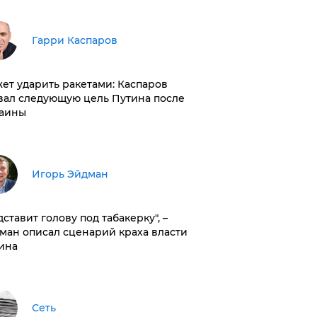
Гарри Каспаров
ет ударить ракетами: Каспаров
вал следующую цель Путина после
аины
Игорь Эйдман
дставит голову под табакерку", –
ман описал сценарий краха власти
ина
Сеть