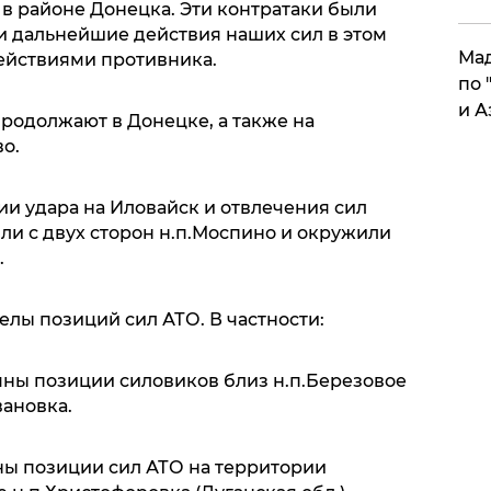
в районе Донецка. Эти контратаки были
и дальнейшие действия наших сил в этом
Мад
ействиями противника.
по 
и А
родолжают в Донецке, а также на
о.
ции удара на Иловайск и отвлечения сил
ли с двух сторон н.п.Моспино и окружили
.
лы позиций сил АТО. В частности:
ляны позиции силовиков близ н.п.Березовое
вановка.
ны позиции сил АТО на территории