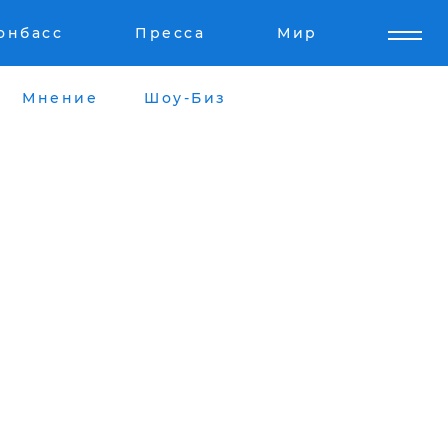
онбасс
Пресса
Мир
Мнение
Шоу-Биз