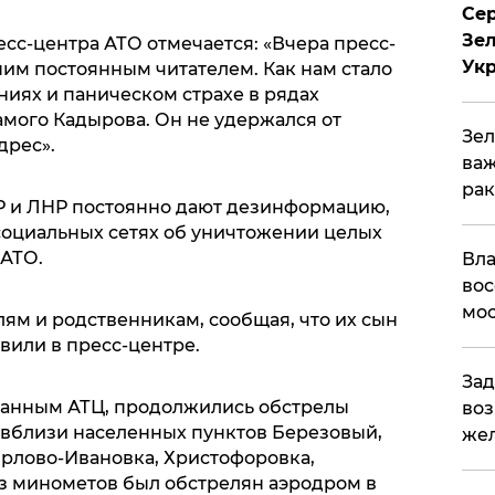
Сер
Зел
есс-центра АТО отмечается: «Вчера пресс-
Ук
им постоянным читателем. Как нам стало
ниях и паническом страхе в рядах
амого Кадырова. Он не удержался от
Зел
дрес».
важ
рак
НР и ЛНР постоянно дают дезинформацию,
 социальных сетях об уничтожении целых
 АТО.
Вла
вос
мос
ям и родственникам, сообщая, что их сын
авили в пресс-центре.
Зад
данным АТЦ, продолжились обстрелы
воз
 вблизи населенных пунктов Березовый,
жел
Орлово-Ивановка, Христофоровка,
из минометов был обстрелян аэродром в