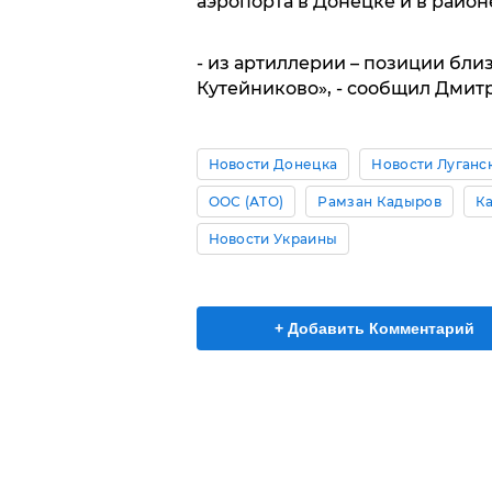
аэропорта в Донецке и в районе
- из артиллерии – позиции бли
Кутейниково», - сообщил Дмит
Новости Донецка
Новости Луганс
ООС (АТО)
Рамзан Кадыров
Ка
Новости Украины
+ Добавить Комментарий