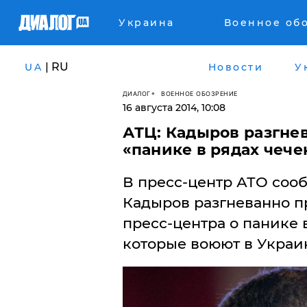
Украина
Военное об
| RU
UA
Новости
У
ДИАЛОГ
ВОЕННОЕ ОБОЗРЕНИЕ
16 августа 2014, 10:08
АТЦ: Кадыров разгнев
«панике в рядах чеч
В пресс-центр АТО сооб
Кадыров разгневанно 
пресс-центра о панике 
которые воюют в Украи