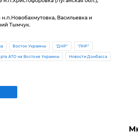
 н.п.Христофоровка (Луганская обл.),
з н.п.Новобахмутовка, Васильевка и
рий Тымчук.
ка
Восток Украины
"ДНР"
"ЛНР"
рта АТО на Востоке Украины
Новости Донбасса
М