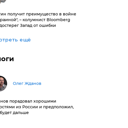
тин получит преимущество в войне
краиной", – колумнист Bloomberg
достерег Запад от ошибки
отреть ещё
логи
Олег Жданов
нов порадовал хорошими
остями из России и предположил,
 будет дальше