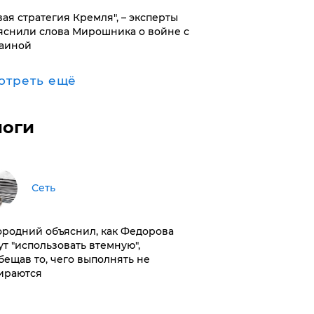
вая стратегия Кремля", – эксперты
яснили слова Мирошника о войне с
аиной
отреть ещё
логи
Сеть
ородний объяснил, как Федорова
ут "использовать втемную",
бещав то, чего выполнять не
ираются