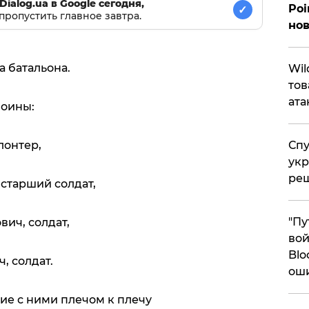
Dialog.ua в Google сегодня,
Poi
✓
пропустить главное завтра.
нов
 батальона.
​Wi
тов
ата
воины:
Спу
лонтер,
укр
ре
 старший солдат,
"Пу
ич, солдат,
вой
Blo
, солдат.
ош
ие с ними плечом к плечу