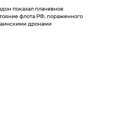
дон показал плачевное
тояние флота РФ, пораженного
раинскими дронами