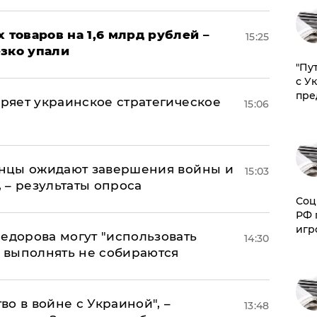
х товаров на 1,6 млрд рублей –
15:25
езко упали
"Пу
с У
пре
оряет украинское стратегическое
15:06
аинцы ожидают завершения войны и
15:03
, – результаты опроса
Соц
РФ 
игр
едорова могут "использовать
14:30
о выполнять не собираются
о в войне с Украиной", –
13:48