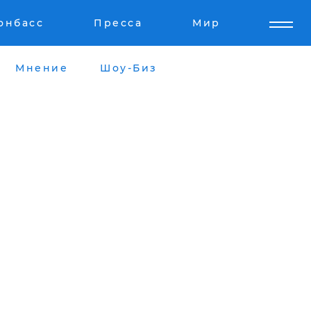
онбасс
Пресса
Мир
Мнение
Шоу-Биз