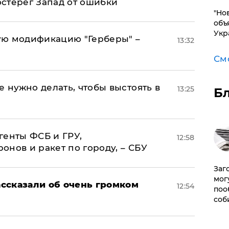
стерег Запад от ошибки
"Но
объ
Укр
ую модификацию "Герберы" –
13:32
См
е нужно делать, чтобы выстоять в
13:25
Б
генты ФСБ и ГРУ,
12:58
нов и ракет по городу, – СБУ
Заг
мог
ссказали об очень громком
12:54
поо
соб