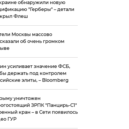
краине обнаружили новую
ификацию "Герберы" – детали
скрыл Флеш
ели Москвы массово
сказали об очень громком
рыве
ин усиливает значение ФСБ,
бы держать под контролем
сийские элиты, – Bloomberg
рыму уничтожен
огостоящий ЗРПК "Панцирь-С1"
оенный кран – в Сети появилось
ео ГУР