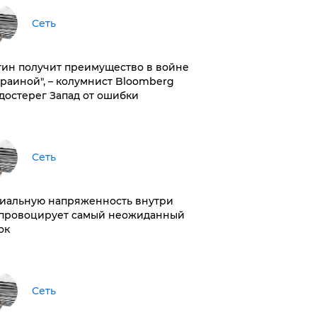
Сеть
тин получит преимущество в войне
краиной", – колумнист Bloomberg
достерег Запад от ошибки
Сеть
иальную напряженность внутри
провоцирует самый неожиданный
ок
Сеть