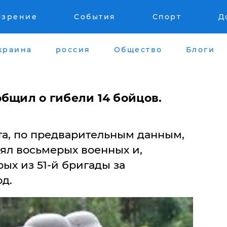
озрение
События
Спорт
Д
краина
россия
Общество
Блоги
общил о гибели 14 бойцов.
уста, по предварительным данным,
ял восьмерых военных и,
ых из 51-й бригады за
д.