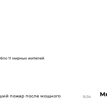
ибло 11 мирных жителей
М
йший пожар после мощного
15:34