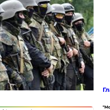
Гл
"Мо