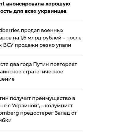
nt анонсировала хорошую
ость для всех украинцев
ldberries продал военных
аров на 1,6 млрд рублей – после
к ВСУ продажи резко упали
стя два года Путин повторяет
аинское стратегическое
шение
тин получит преимущество в
не с Украиной", – колумнист
omberg предостерег Запад от
ибки