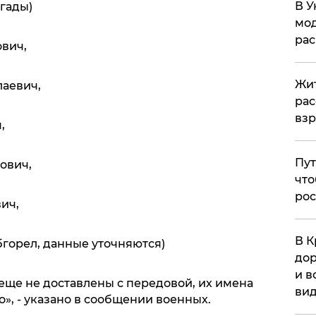
В У
гады)
мод
ра
вич,
Жит
аевич,
рас
вз
,
Пут
ович,
что
рос
ич,
В К
бгорел, данные уточняются)
дор
и в
еще не доставлены с передовой, их имена
вид
», - указано в сообщении военных.