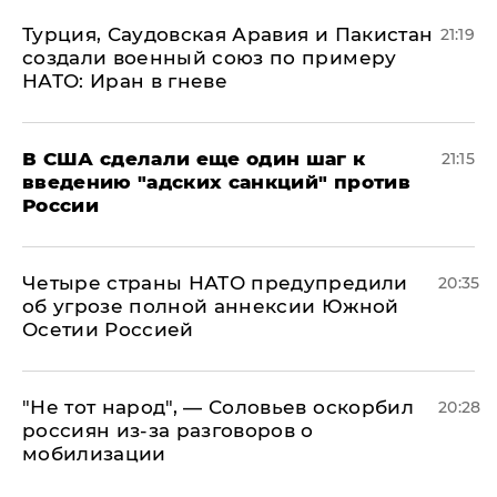
Турция, Саудовская Аравия и Пакистан
21:19
создали военный союз по примеру
НАТО: Иран в гневе
В США сделали еще один шаг к
21:15
введению "адских санкций" против
России
Четыре страны НАТО предупредили
20:35
об угрозе полной аннексии Южной
Осетии Россией
​"Не тот народ", — Соловьев оскорбил
20:28
россиян из-за разговоров о
мобилизации