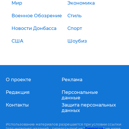
Мир
Экономика
Военное Обозрение
Стиль
Новости Донбасса
Спорт
США
Шоубиз
О проекте
Реклама
Редакция
Персональные
данные
Контакты
Защита персональных
данных
Использование материалов разрешается при условии ссылки
(для интернет-изданий - гиперссылки) на "
Диалог.ua
" не ниже