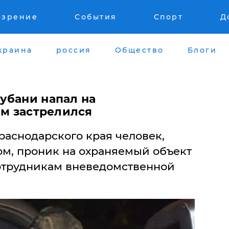
озрение
События
Спорт
Д
краина
россия
Общество
Блоги
убани напал на
ем застрелился
раснодарского края человек,
м, проник на охраняемый объект
сотрудникам вневедомственной