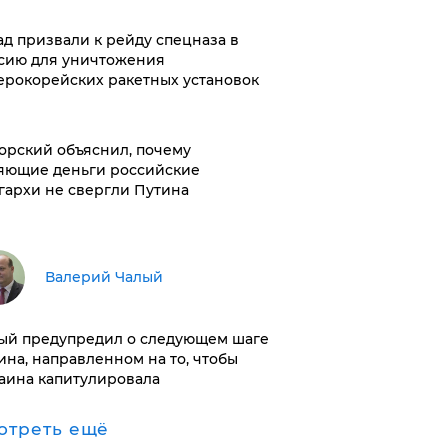
ад призвали к рейду спецназа в
сию для уничтожения
ерокорейских ракетных установок
орский объяснил, почему
яющие деньги российские
гархи не свергли Путина
Валерий Чалый
ый предупредил о следующем шаге
ина, направленном на то, чтобы
аина капитулировала
отреть ещё