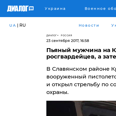
Украина
Военное об
| RU
UA
Новости
У
ДИАЛОГ
РОССИЯ
23 сентября 2017, 16:58
Пьяный мужчина на К
росгвардейцев, а зат
В Славянском районе К
вооруженный пистолето
и открыл стрельбу по 
охраны.