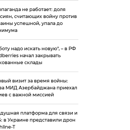
опаганда не работает: доля
сиян, считающих войну против
аины успешной, упала до
нимума
боту надо искать новую", – в РФ
dberries начал закрывать
кованные склады
вый визит за время войны:
ва МИД Азербайджана приехал
иев с важной миссией
душная платформа для связи и
: в Украине представили дрон
hline-T