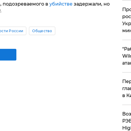
ю, подозреваемого в
убийстве
задержали, но
​Пр
.
рос
Укр
ми
ости России
Общество
"Ра
Wil
ата
Пер
гла
в К
Воз
РЭБ
Hig