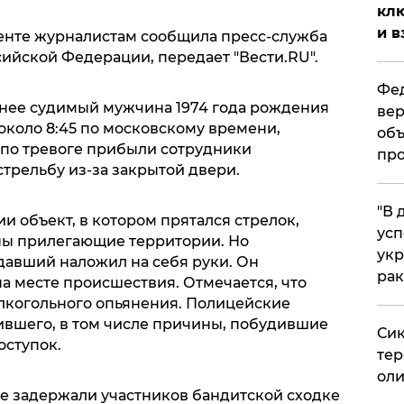
клю
и в
нте журналистам сообщила пресс-служба
ийской Федерации, передает "Вести.RU".
Фед
ранее судимый мужчина 1974 года рождения
вер
около 8:45 по московскому времени,
объ
 по тревоге прибыли сотрудники
про
стрельбу из-за закрытой двери.
​"В
 объект, в котором прятался стрелок,
усп
ны прилегающие территории. Но
укр
давший наложил на себя руки. Он
рак
на месте происшествия. Отмечается, что
лкогольного опьянения. Полицейские
ившего, в том числе причины, побудившие
Сик
оступок.
тер
оли
е задержали участников бандитской сходке