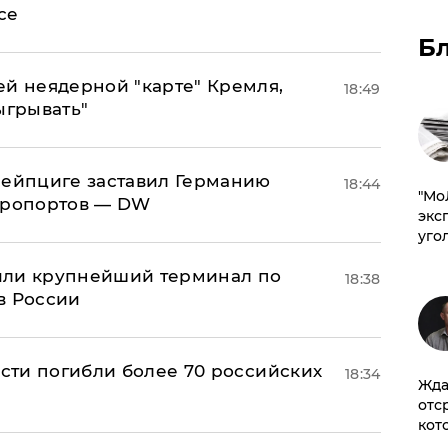
се
Б
ей неядерной "карте" Кремля,
18:49
ыгрывать"
 Лейпциге заставил Германию
18:44
​"М
эропортов — DW
эксп
уго
или крупнейший терминал по
18:38
в России
асти погибли более 70 российских
18:34
Жда
отс
кот