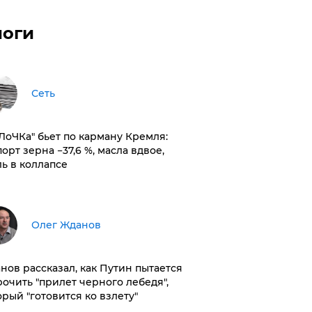
логи
Сеть
оЛоЧКа" бьет по карману Кремля:
орт зерна −37,6 %, масла вдвое,
ль в коллапсе
Олег Жданов
нов рассказал, как Путин пытается
рочить "прилет черного лебедя",
орый "готовится ко взлету"