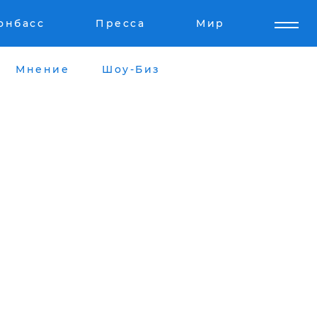
онбасс
Пресса
Мир
Мнение
Шоу-Биз