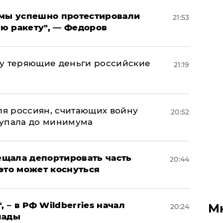
я мы успешно протестировали
21:53
ю ракету", — Федоров
му теряющие деньги российские
21:19
а
оля россиян, считающих войну
20:52
 упала до минимума
щала депортировать часть
20:44
это может коснуться
, – в РФ Wildberries начал
М
20:24
лады