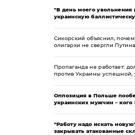
​"В день моего увольнени
украинскую баллистическу
Сикорский объяснил, поче
олигархи не свергли Путин
​Пропаганда не работает: д
против Украины успешной,
Оппозиция в Польше пообе
украинских мужчин – кого 
"Работу надо искать новую"
закрывать атакованные ск