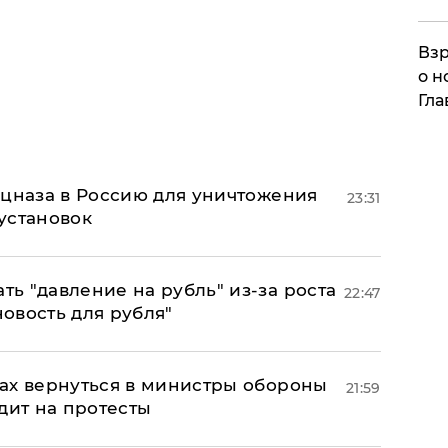
Взр
о н
Гла
ецназа в Россию для уничтожения
23:31
установок
ь "давление на рубль" из-за роста
22:47
новость для рубля"
ах вернуться в министры обороны
21:59
дит на протесты