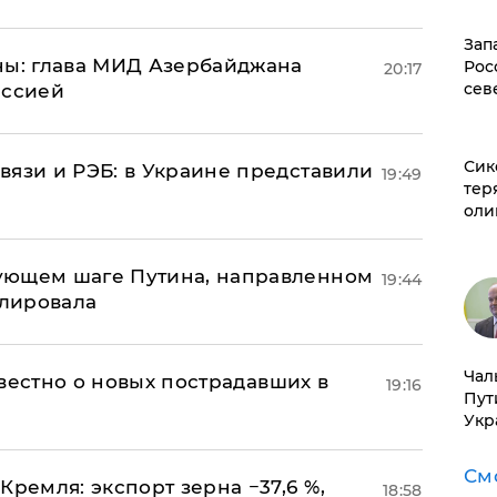
Зап
ны: глава МИД Азербайджана
Рос
20:17
сев
иссией
Сик
вязи и РЭБ: в Украине представили
19:49
тер
оли
ующем шаге Путина, направленном
19:44
улировала
Чал
известно о новых пострадавших в
19:16
Пут
Укр
См
Кремля: экспорт зерна −37,6 %,
18:58