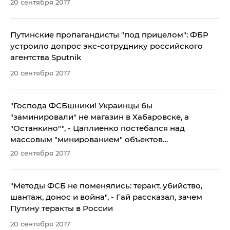
20 сентября 2017
​Путинские пропагандисты "под прицелом": ФБР
устроило допрос экс-сотруднику российского
агентства Sputnik
20 сентября 2017
​"Господа ФСБшники! Украинцы бы
"заминировали" не магазин в Хабаровске, а
"Останкино"", - Цаплиенко постебался над
массовым "минированием" объектов
инфраструктуры в РФ "злобными хохлами"
20 сентября 2017
"Методы ФСБ не поменялись: теракт, убийство,
шантаж, донос и война", - Гай рассказал, зачем
Путину теракты в России
20 сентября 2017