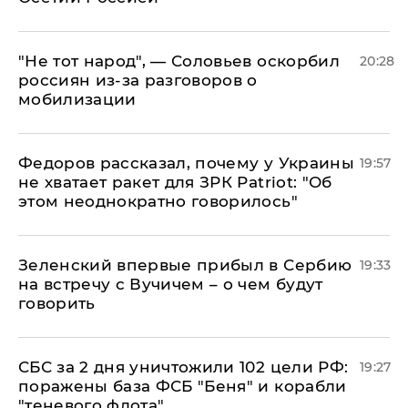
​"Не тот народ", — Соловьев оскорбил
20:28
россиян из-за разговоров о
мобилизации
Федоров рассказал, почему у Украины
19:57
не хватает ракет для ЗРК Patriot: "Об
этом неоднократно говорилось"
Зеленский впервые прибыл в Сербию
19:33
на встречу с Вучичем – о чем будут
говорить
СБС за 2 дня уничтожили 102 цели РФ:
19:27
поражены база ФСБ "Беня" и корабли
"теневого флота"