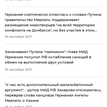
Германия скептически отнеслась к словам Путина:
правительство Меркель поддерживает
размещение миротворцев "на всей территории
конфликта на Донбассе", но без участия в этом
придворных террористов из "Л/ДНР"
19 сентября 2017
​Заманивают Путина "пряником": глава МИД
Германии посулил РФ ослабление санкций в
обмен на выполнение двух условий
19 сентября 2017
​"У нас есть дополнительный железобетонный
аргумент", - рупор МИД РФ Захарова опозорилась,
переврав слова канцлера Германии Ангелы
Меркель о Крыме
19 сентября 2017