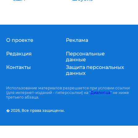
О проекте
Реклама
Редакция
Персональные
данные
Контакты
Защита персональных
данных
Использование материалов разрешается при условии ссылки
(для интернет-изданий - гиперссылки) на "
Диалог.ua
" не ниже
третьего абзаца.
� 2026,
Все права защищены.