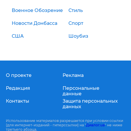
Военное Обозрение
Стиль
Новости Донбасса
Спорт
США
Шоубиз
О проекте
Реклама
Редакция
Персональные
данные
Контакты
Защита персональных
данных
Использование материалов разрешается при условии ссылки
(для интернет-изданий - гиперссылки) на "
Диалог.ua
" не ниже
третьего абзаца.