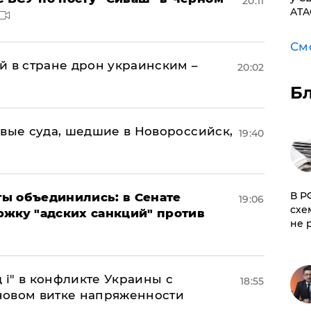
20:11
ATA
См
й в стране дрон украинским –
20:02
Б
овые суда, шедшие в Новороссийск,
19:40
​В 
ы объединились: в Сенате
19:06
схе
ржку "адских санкций" против
не 
 і" в конфликте Украины с
18:55
новом витке напряженности