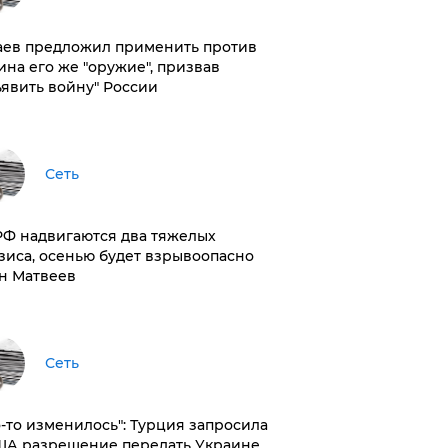
аев предложил применить против
ина его же "оружие", призвав
ъявить войну" России
Сеть
РФ надвигаются два тяжелых
зиса, осенью будет взрывоопасно
н Матвеев
Сеть
то-то изменилось": Турция запросила
ША разрешение передать Украине