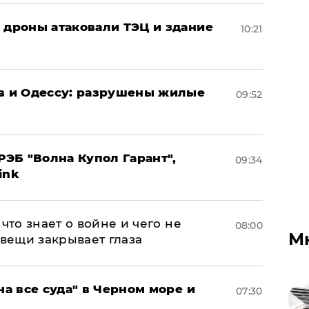
: дроны атаковали ТЭЦ и здание
10:21
ов и Одессу: разрушены жилые
09:52
ЭБ "Волна Купол Гарант",
09:34
ink
что знает о войне и чего не
08:00
М
 вещи закрывает глаза
на все суда" в Черном море и
07:30