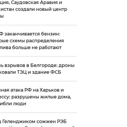
ция, Саудовская Аравия и
истан создали новый центр
лы
РФ заканчивается бензин:
рые схемы распределения
лива больше не работают
чь взрывов в Белгороде: дроны
ковали ТЭЦ и здание ФСБ
чная атака РФ на Харьков и
ссу: разрушены жилые дома,
ибли люди
д Геленджиком сожжен РЭБ