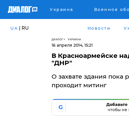
Украина
Военное об
| RU
UA
Новости
У
ДИАЛОГ
УКРАИНА
16 апреля 2014, 15:21
В Красноармейске на
"ДНР"
О захвате здания пока р
проходит митинг
Добавьте 
G
чтобы не 