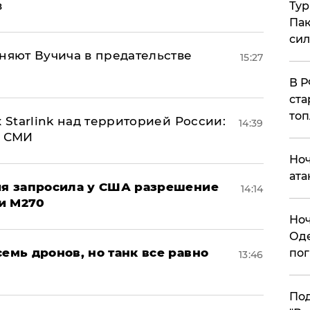
в
Тур
Пак
си
няют Вучича в предательстве
15:27
​В 
ста
топ
 Starlink над территорией России:
14:39
- СМИ
​Но
ата
ция запросила у США разрешение
14:14
и M270
​Но
Оде
семь дронов, но танк все равно
пог
13:46
По