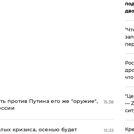
под
дво
​"Ч
зап
пер
​Ро
дро
что
​"Ц
ь против Путина его же "оружие",
15:38
— Z
оссии
сит
лых кризиса, осенью будет
​Кр
15:33