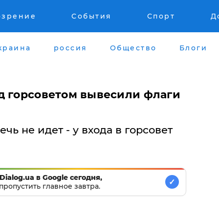
озрение
События
Спорт
Д
краина
россия
Общество
Блоги
д горсоветом вывесили флаги
ечь не идет - у входа в горсовет
Dialog.ua в Google сегодня,
✓
пропустить главное завтра.