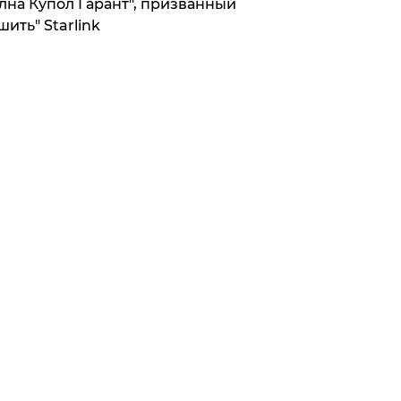
лна Купол Гарант", призванный
шить" Starlink