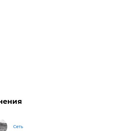
нения
Сеть