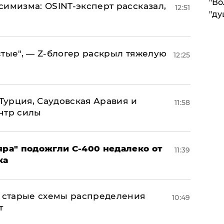
"Во
симизма: OSINT-эксперт рассказал,
12:51
"ду
стые", — Z-блогер раскрыл тяжелую
12:25
 Турция, Саудовская Аравия и
11:58
нтр силы
яра" подожгли С-400 недалеко от
11:39
ка
н: старые схемы распределения
10:49
т