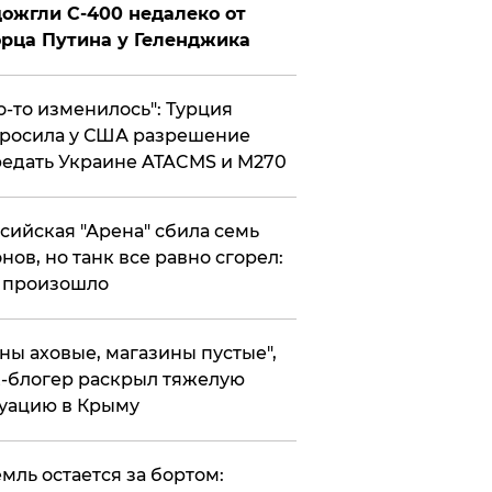
ожгли С-400 недалеко от
рца Путина у Геленджика
то-то изменилось": Турция
росила у США разрешение
едать Украине ATACMS и M270
ссийская "Арена" сбила семь
нов, но танк все равно сгорел:
 произошло
ены аховые, магазины пустые",
-блогер раскрыл тяжелую
уацию в Крыму
емль остается за бортом: