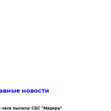
авные новости
 часа пылала: СБС "Мадяра"