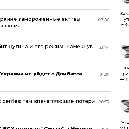
Зак
Украине замороженные активы
Пут
07:00
"об
ая схема
убит Путина и его режим, намекнув
21:44
На 
Украина не уйдет с Донбасса –
кри
21:22
— Я
dberries: там впечатляющие потери,
20:57
​"Ч
 ВСУ по посту "Сиваш" в Черном
у С