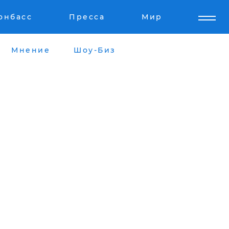
онбасс
Пресса
Мир
Мнение
Шоу-Биз