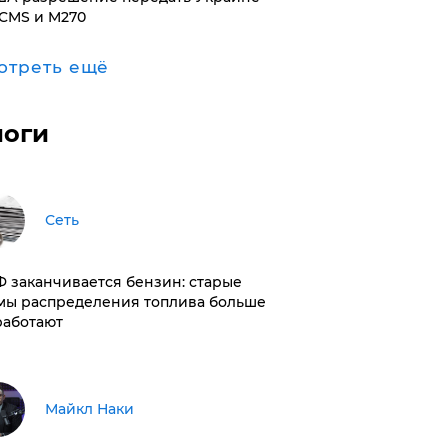
CMS и M270
отреть ещё
логи
Сеть
РФ заканчивается бензин: старые
мы распределения топлива больше
работают
Майкл Наки