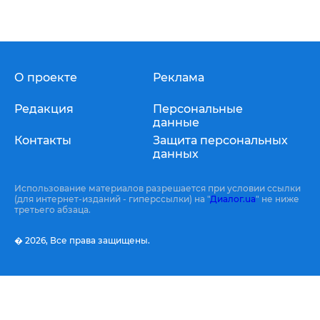
О проекте
Реклама
Редакция
Персональные
данные
Контакты
Защита персональных
данных
Использование материалов разрешается при условии ссылки
(для интернет-изданий - гиперссылки) на "
Диалог.ua
" не ниже
третьего абзаца.
� 2026,
Все права защищены.