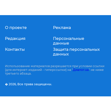
О проекте
Реклама
Редакция
Персональные
данные
Контакты
Защита персональных
данных
Использование материалов разрешается при условии ссылки
(для интернет-изданий - гиперссылки) на "
Диалог.ua
" не ниже
третьего абзаца.
� 2026,
Все права защищены.