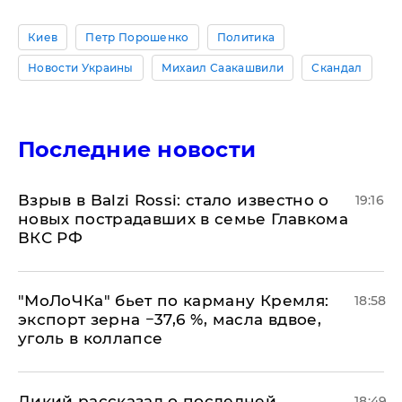
Киев
Петр Порошенко
Политика
Новости Украины
Михаил Саакашвили
Скандал
Последние новости
Взрыв в Balzi Rossi: стало известно о
19:16
новых пострадавших в семье Главкома
ВКС РФ
​"МоЛоЧКа" бьет по карману Кремля:
18:58
экспорт зерна −37,6 %, масла вдвое,
уголь в коллапсе
Дикий рассказал о последней
18:49