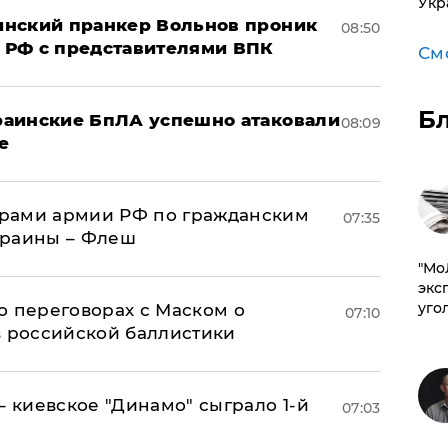
Укр
аинский пранкер Вольнов проник
08:50
 РФ с представителями ВПК
См
Б
краинские БпЛА успешно атаковали
08:09
е
рами армии РФ по гражданским
07:35
краины – Флеш
​"М
эксп
уго
о переговорах с Маском о
07:10
в российской баллистики
– киевское "Динамо" сыграло 1-й
07:03