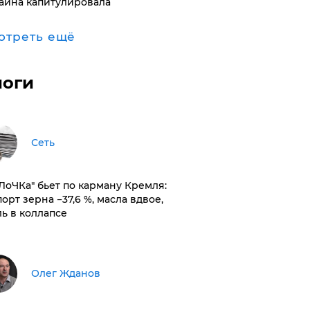
аина капитулировала
отреть ещё
логи
Сеть
оЛоЧКа" бьет по карману Кремля:
орт зерна −37,6 %, масла вдвое,
ль в коллапсе
Олег Жданов