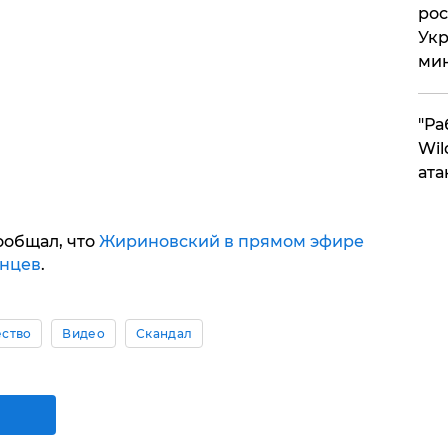
рос
Укр
ми
"Ра
Wil
ата
ообщал, что
Жириновский в прямом эфире
инцев
.
ство
Видео
Скандал