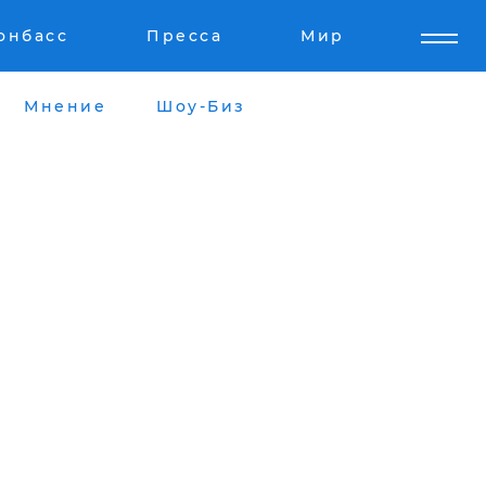
онбасс
Пресса
Мир
Мнение
Шоу-Биз