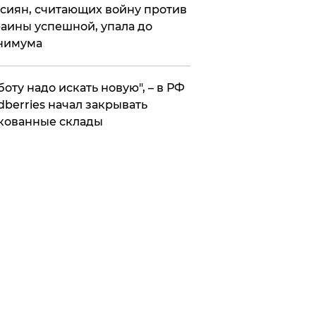
сиян, считающих войну против
аины успешной, упала до
нимума
боту надо искать новую", – в РФ
dberries начал закрывать
кованные склады