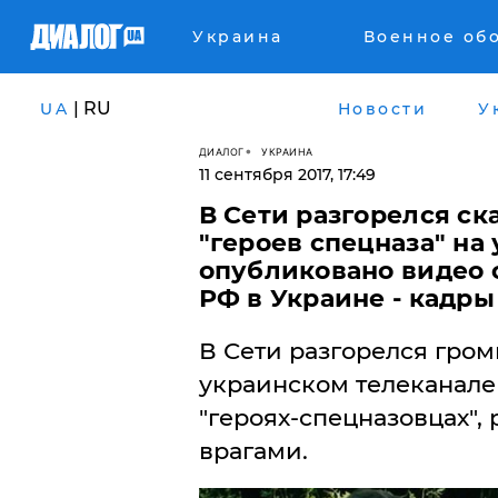
Украина
Военное об
| RU
UA
Новости
У
ДИАЛОГ
УКРАИНА
11 сентября 2017, 17:49
В Сети разгорелся ск
"героев спецназа" на
опубликовано видео 
РФ в Украине - кадры
​В Сети разгорелся гром
украинском телеканале
"героях-спецназовцах"
врагами.