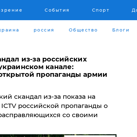
озрение
События
Спорт
Д
краина
россия
Общество
Блоги
андал из-за российских
 украинском канале:
открытой пропаганды армии
кий скандал из-за показа на
 ICTV российской пропаганды о
, расправляющихся со своими