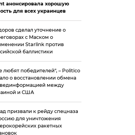
nt анонсировала хорошую
ость для всех украинцев
оров сделал уточнение о
еговорах с Маском о
менении Starlink против
сийской баллистики
се любят победителей", – Politico
ало о восстановлении обмена
звединформацией между
раиной и США
ад призвали к рейду спецназа
оссию для уничтожения
ерокорейских ракетных
ановок