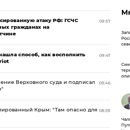
М
сированную атаку РФ: ГСЧС
09:57
ных гражданах на
Зап
тчине
Рос
сев
ашла способ, как восполнить
09:47
riot
Сик
тер
оли
ение Верховного суда и подписал
09:46
е"
упированный Крым: "Там опасно для
08:59
Чал
Пут