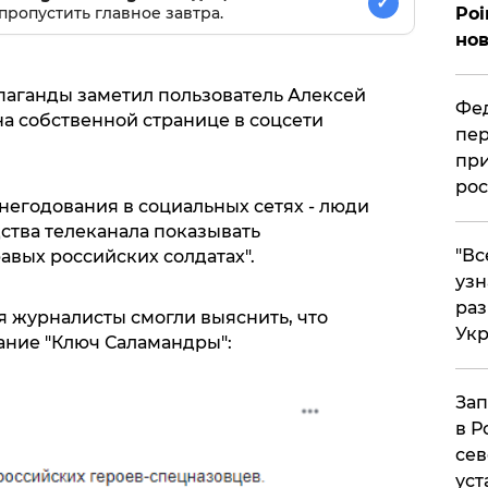
✓
пропустить главное завтра.
Poi
нов
аганды заметил пользователь Алексей
Фед
а собственной странице в соцсети
пер
при
рос
негодования в социальных сетях - люди
тва телеканала показывать
​"В
авых российских солдатах".
узн
ра
 журналисты смогли выяснить, что
Ук
ание "Ключ Саламандры":
Зап
в Р
сев
уст