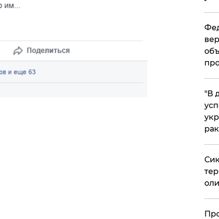
Фед
вер
объ
про
​"В
усп
укр
рак
Сик
тер
оли
​Пр