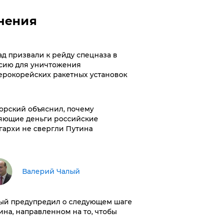
нения
ад призвали к рейду спецназа в
сию для уничтожения
ерокорейских ракетных установок
орский объяснил, почему
яющие деньги российские
гархи не свергли Путина
Валерий Чалый
ый предупредил о следующем шаге
ина, направленном на то, чтобы