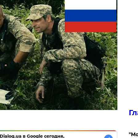
Гл
"Мо
Dialog.ua в Google сегодня,