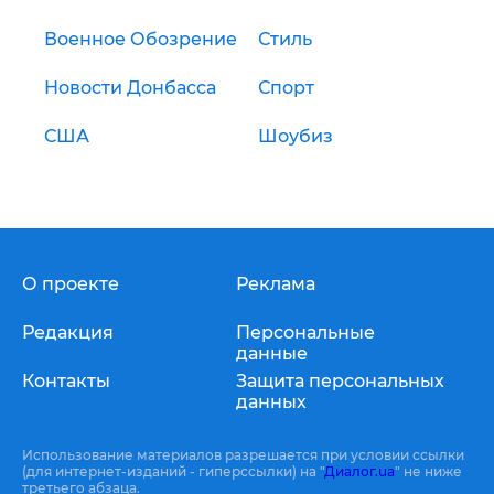
Военное Обозрение
Стиль
Новости Донбасса
Спорт
США
Шоубиз
О проекте
Реклама
Редакция
Персональные
данные
Контакты
Защита персональных
данных
Использование материалов разрешается при условии ссылки
(для интернет-изданий - гиперссылки) на "
Диалог.ua
" не ниже
третьего абзаца.