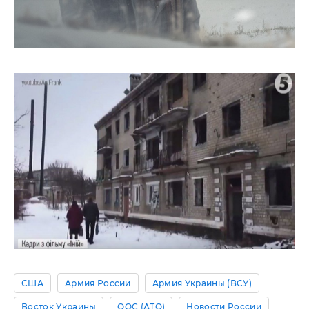
США
Армия России
Армия Украины (ВСУ)
Восток Украины
ООС (АТО)
Новости России