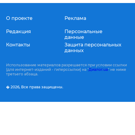
О проекте
Реклама
Редакция
Персональные
данные
Контакты
Защита персональных
данных
Использование материалов разрешается при условии ссылки
(для интернет-изданий - гиперссылки) на "
Диалог.ua
" не ниже
третьего абзаца.
� 2026,
Все права защищены.