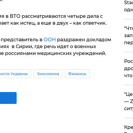
Sta
одн
мя в ВТО рассматриваются четыре дела с
ет как истец, а еще в двух – как ответчик.
​"Ч
зап
 представитель в
ООН
раздражен докладом
пер
ях в Сирии, где речь идет о военных
еле россиянами медицинских учреждений.
​Ро
дро
вости Украины
Экономика
Финансы
что
​"Ц
— Z
сит
​Кр