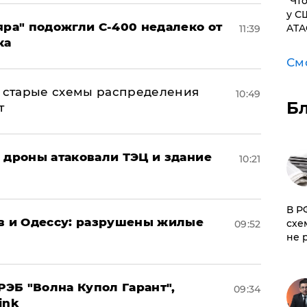
​"Ч
у С
яра" подожгли С-400 недалеко от
ATA
11:39
ка
См
н: старые схемы распределения
10:49
Б
т
: дроны атаковали ТЭЦ и здание
10:21
​В 
ов и Одессу: разрушены жилые
схе
09:52
не 
ЭБ "Волна Купол Гарант",
09:34
ink