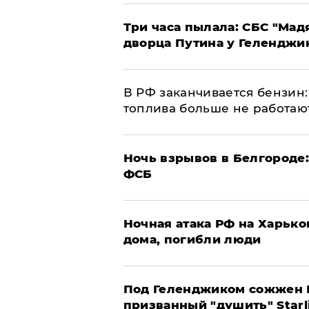
Три часа пылала: СБС "Мад
дворца Путина у Геленджи
​В РФ заканчивается бензи
топлива больше не работаю
​Ночь взрывов в Белгороде
ФСБ
​Ночная атака РФ на Харьк
дома, погибли люди
Под Геленджиком сожжен Р
призванный "душить" Starl