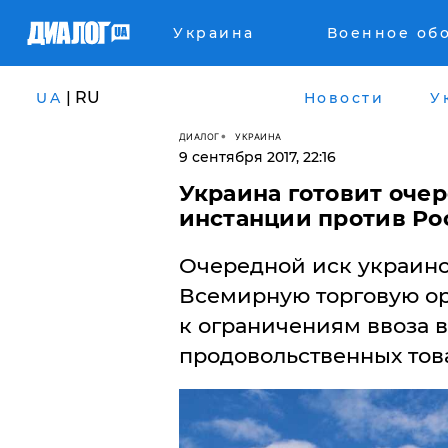
Украина
Военное об
| RU
UA
Новости
У
ДИАЛОГ
УКРАИНА
9 сентября 2017, 22:16
Украина готовит оче
инстанции против Ро
Очередной иск украинск
Всемирную торговую о
к ограничениям ввоза 
продовольственных тов