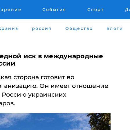
озрение
События
Спорт
Д
краина
россия
Общество
Блоги
редной иск в международные
ссии
ая сторона готовит во
рганизацию. Он имеет отношение
в Россию украинских
аров.