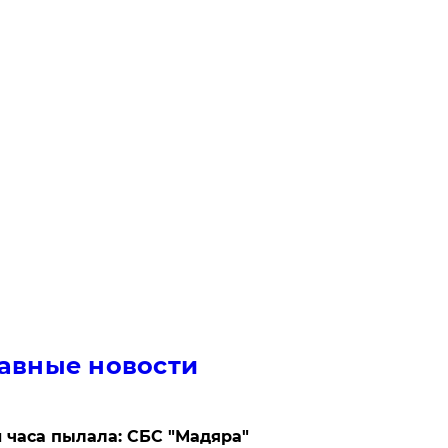
авные новости
 часа пылала: СБС "Мадяра"