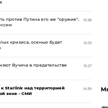
а
ь против Путина его же "оружие",
15:38
оссии
лых кризиса, осенью будет
15:33
в
няют Вучича в предательстве
15:27
к Starlink над территорией
М
14:39
ой зоне - СМИ