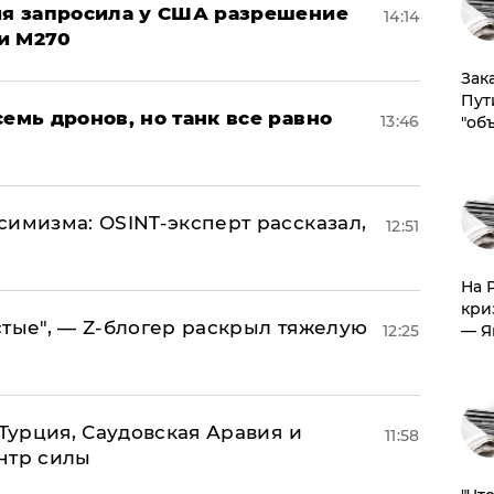
ция запросила у США разрешение
14:14
и M270
Зак
Пут
семь дронов, но танк все равно
13:46
"об
симизма: OSINT-эксперт рассказал,
12:51
На 
кри
стые", — Z-блогер раскрыл тяжелую
— Я
12:25
 Турция, Саудовская Аравия и
11:58
нтр силы