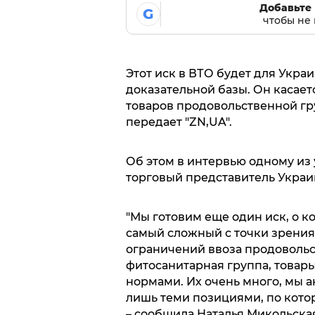
Добавьте 
G
чтобы не 
Этот иск в ВТО будет для Укр
доказательной базы. Он касает
товаров продовольственной гр
передает "ZN,UA".
Об этом в интервью одному из
торговый представитель Украи
"Мы готовим еще один иск, о к
самый сложный с точки зрения 
ограничений ввоза продовольс
фитосанитарная группа, товар
нормами. Их очень много, мы 
лишь теми позициями, по котор
– сообщила Наталья Микольска