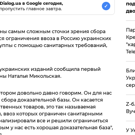
Dialog.ua в Google сегодня,
под
✓
пропустить главное завтра.
дво
Пар
аины самым сложным сточки зрения сбора
Кре
ся ограничения ввоза в Россию украинских
"ка
уппы с помощью санитарных требований,
Tel
 украинских изданий сообщила первый
Бли
ны Наталья Микольская.
Укр
сер
отором довольно давно говорим. Он для нас
сбора доказательной базы. Он касается
Z-б
твенных товаров, это так называемая
Вуч
ы, ввоз которых ограничен санитарными
анализировали все и решили ограничиться
ым у нас есть хорошая доказательная база",
У У
я.