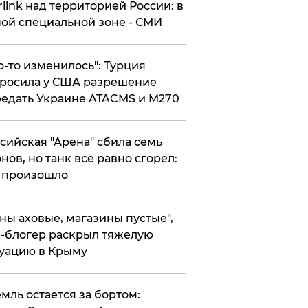
rlink над территорией России: в
ой специальной зоне - СМИ
то-то изменилось": Турция
росила у США разрешение
едать Украине ATACMS и M270
ссийская "Арена" сбила семь
нов, но танк все равно сгорел:
 произошло
ены аховые, магазины пустые",
-блогер раскрыл тяжелую
уацию в Крыму
емль остается за бортом: