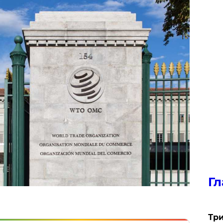
Гл
Три