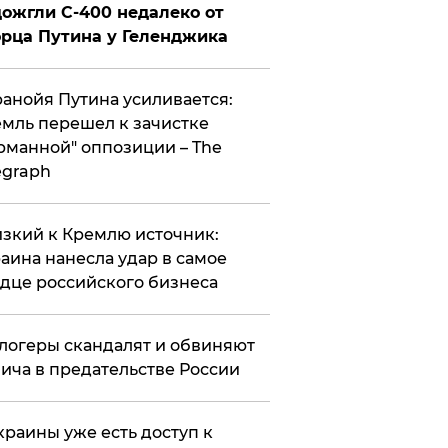
ожгли С-400 недалеко от
рца Путина у Геленджика
анойя Путина усиливается:
мль перешел к зачистке
рманной" оппозиции – The
egraph
зкий к Кремлю источник:
аина нанесла удар в самое
дце российского бизнеса
логеры скандалят и обвиняют
ича в предательстве России
краины уже есть доступ к