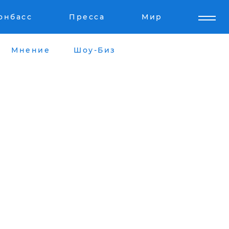
онбасс
Пресса
Мир
Мнение
Шоу-Биз