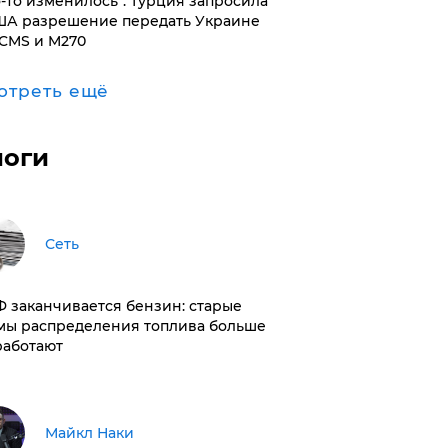
то-то изменилось": Турция запросила
ША разрешение передать Украине
CMS и M270
отреть ещё
логи
Сеть
РФ заканчивается бензин: старые
мы распределения топлива больше
работают
Майкл Наки