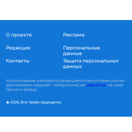
О проекте
Реклама
Редакция
Персональные
данные
Контакты
Защита персональных
данных
Использование материалов разрешается при условии ссылки
(для интернет-изданий - гиперссылки) на "
Диалог.ua
" не ниже
третьего абзаца.
� 2026,
Все права защищены.