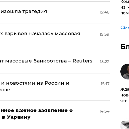
Ком
из 
оизошла трагедия
15:46
пом
См
х взрывов началась массовая
15:39
Б
ят массовые банкротства – Reuters
15:22
и новостями из России и
15:17
льше
Жда
нов
что
нное важное заявление о
14:54
t в Украину