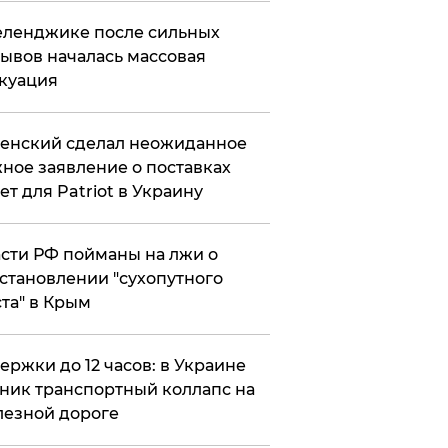
еленджике после сильных
ывов началась массовая
куация
енский сделал неожиданное
ное заявление о поставках
ет для Patriot в Украину
сти РФ пойманы на лжи о
становлении "сухопутного
та" в Крым
ержки до 12 часов: в Украине
ник транспортный коллапс на
езной дороге