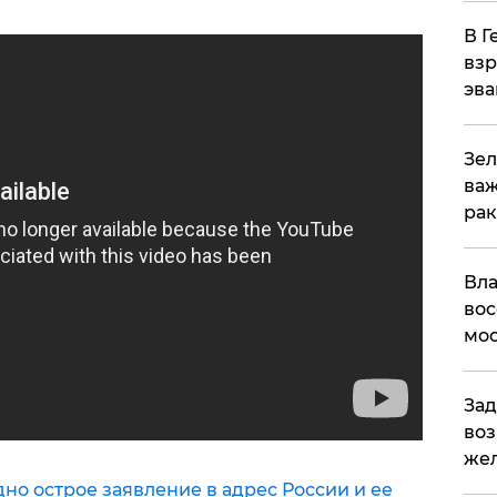
В Г
взр
эва
Зел
важ
рак
Вла
вос
мос
Зад
воз
жел
но острое заявление в адрес России и ее