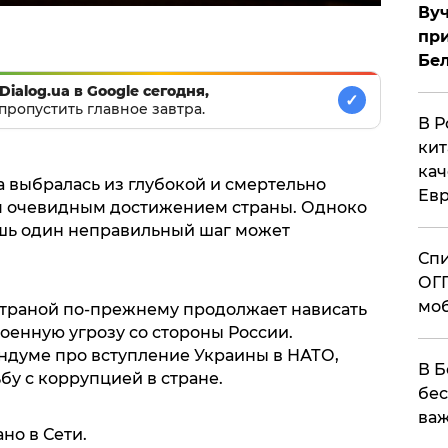
Вуч
при
Бе
Dialog.ua в Google сегодня,
✓
пропустить главное завтра.
В Р
кит
кач
а выбралась из глубокой и смертельно
Евр
ся очевидным достижением страны. Одноко
лишь один неправильный шаг может
Спи
ОГП
моб
 страной по-прежнему продолжает нависать
оенную угрозу со стороны России.
ндуме про вступление Украины в НАТО,
В Б
бу с коррупцией в стране.
бес
важ
но в Сети.