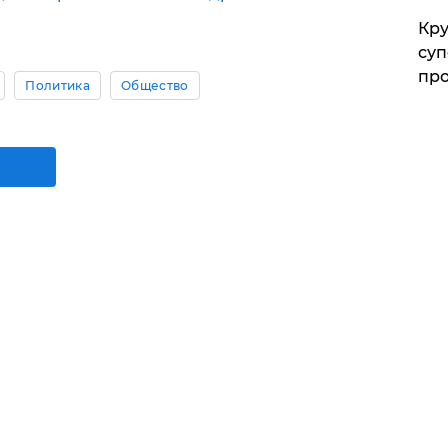
Кр
суп
про
Политика
Общество