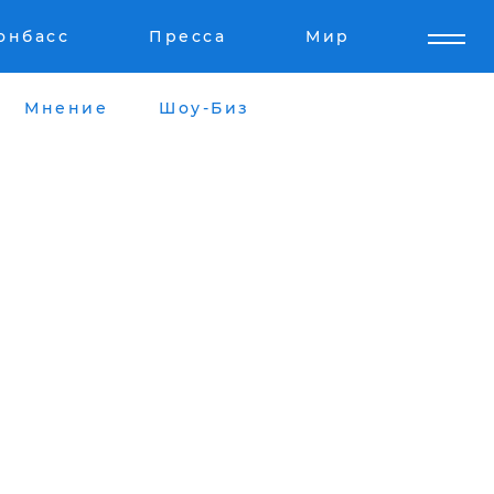
онбасс
Пресса
Мир
Мнение
Шоу-Биз