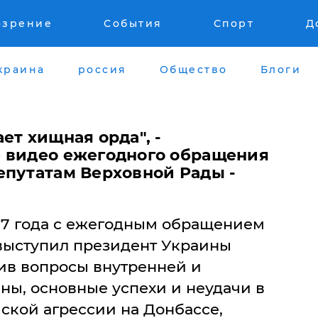
озрение
События
Спорт
Д
краина
россия
Общество
Блоги
ет хищная орда", -
 видео ежегодного обращения
епутатам Верховной Рады -
2017 года с ежегодным обращением
выступил президент Украины
ив вопросы внутренней и
ны, основные успехи и неудачи в
ской агрессии на Донбассе,