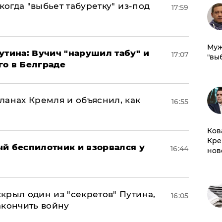
когда "выбьет табуретку" из-под
17:59
Муж
утина: Вучич "нарушил табу" и
17:07
"вы
го в Белграде
ланах Кремля и объяснил, как
16:55
Ков
Кре
ый беспилотник и взорвался у
16:44
нов
крыл один из "секретов" Путина,
16:05
акончить войну