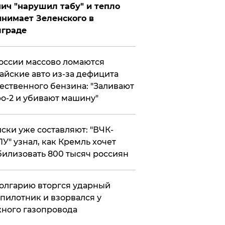
ич "нарушил табу" и тепло
нимает Зеленского в
лграде
оссии массово ломаются
айские авто из-за дефицита
ественного бензина: "Заливают
о-2 и убивают машину"
ски уже составляют: "ВЧК-
У" узнал, как Кремль хочет
илизовать 800 тысяч россиян
олгарию вторгся ударный
пилотник и взорвался у
ного газопровода