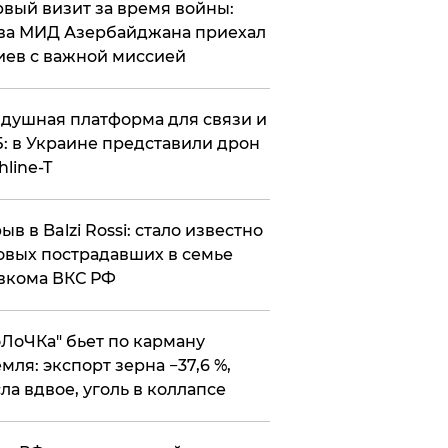
вый визит за время войны:
ва МИД Азербайджана приехал
иев с важной миссией
душная платформа для связи и
: в Украине представили дрон
hline-T
ыв в Balzi Rossi: стало известно
овых пострадавших в семье
вкома ВКС РФ
оЛоЧКа" бьет по карману
мля: экспорт зерна −37,6 %,
ла вдвое, уголь в коллапсе