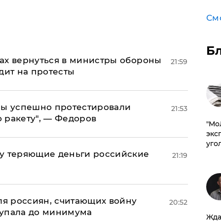
См
Б
ах вернуться в министры обороны
21:59
дит на протесты
 мы успешно протестировали
21:53
 ракету", — Федоров
​"М
эксп
уго
му теряющие деньги российские
21:19
а
оля россиян, считающих войну
20:52
 упала до минимума
Жда