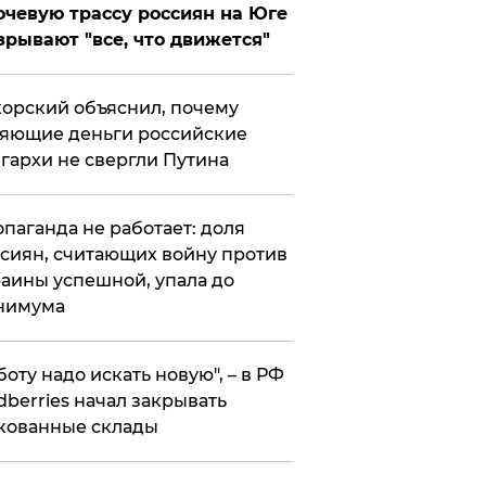
чевую трассу россиян на Юге
зрывают "все, что движется"
орский объяснил, почему
яющие деньги российские
гархи не свергли Путина
опаганда не работает: доля
сиян, считающих войну против
аины успешной, упала до
нимума
боту надо искать новую", – в РФ
dberries начал закрывать
кованные склады