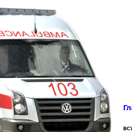
Гл
ВСУ