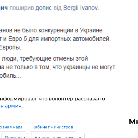
нформировал, что волонтер рассказал о
ая армия
.
М
овная Рада
Кабинет министров
Политика
Нидерланды - новости