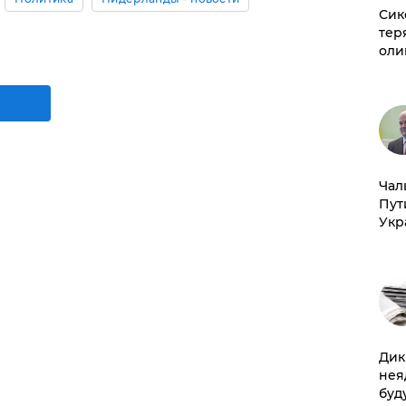
Сик
тер
оли
Чал
Пут
Укр
Дик
нея
буд