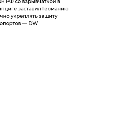
он РФ со взрывчаткой в
пциге заставил Германию
чно укреплять защиту
ропортов — DW