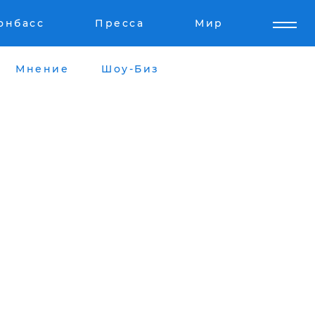
онбасс
Пресса
Мир
Мнение
Шоу-Биз