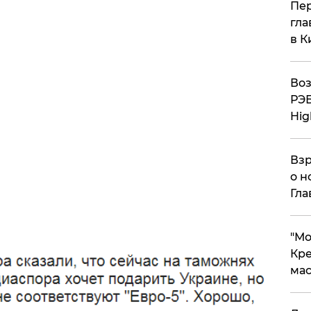
Пер
гла
в К
Воз
РЭБ
Hig
Взр
о н
Гла
​"М
Кре
мас