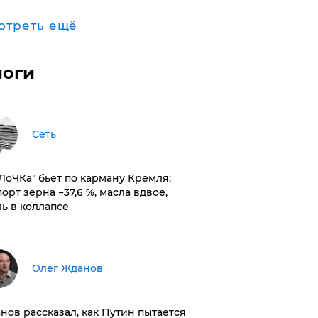
отреть ещё
логи
Сеть
оЛоЧКа" бьет по карману Кремля:
орт зерна −37,6 %, масла вдвое,
ль в коллапсе
Олег Жданов
нов рассказал, как Путин пытается