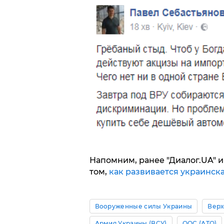
Напомним, ранее "Диалог.UA" и
том,
как развивается украинск
Вооруженные силы Украины
Верх
Армия Украины (ВСУ)
ООС (АТО)