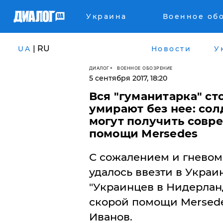
Украина
Военное об
| RU
UA
Новости
У
ДИАЛОГ
ВОЕННОЕ ОБОЗРЕНИЕ
5 сентября 2017, 18:20
Вся "гуманитарка" ст
умирают без нее: сол
могут получить совр
помощи Mersedes
С сожалением и гневом 
удалось ввезти в Укра
"Украинцев в Нидерлан
скорой помощи Mersede
Иванов.