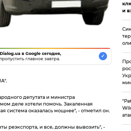
клю
и в
Сик
тер
оли
Dialog.ua в Google сегодня,
✓
пропустить главное завтра.
​Пр
рос
Укр
A".
ми
ародного депутата и министра
"Ра
амом деле хотели помочь. Закаленная
Wil
 система оказалась мощнее", - отметил он.
ата
ы реэкспорта, и все, должны вывозить", -