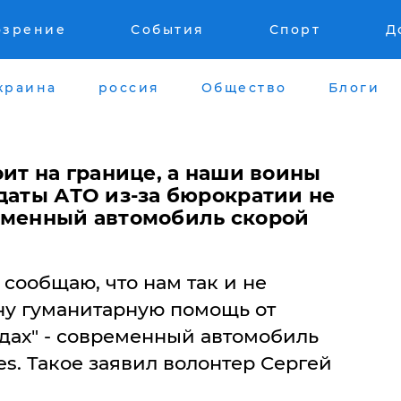
озрение
События
Спорт
Д
краина
россия
Общество
Блоги
оит на границе, а наши воины
даты АТО из-за бюрократии не
еменный автомобиль скорой
сообщаю, что нам так и не
ину гуманитарную помощь от
дах" - современный автомобиль
s. Такое заявил волонтер Сергей