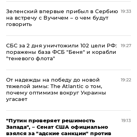
Зеленский впервые прибыл в Сербию
19:33
на встречу с Вучичем – о чем будут
говорить
СБС за 2 дня уничтожили 102 цели РФ:
19:27
поражены база ФСБ "Беня" и корабли
"теневого флота"
От надежды на победу до новой
19:22
тяжелой зимы: The Atlantic о том,
почему оптимизм вокруг Украины
угасает
"Путин проверяет решимость
19:13
Запада", – Сенат США официально
взялся за "адские санкции" против