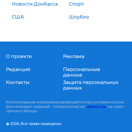
Новости Донбасса
Спорт
США
Шоубиз
О проекте
Реклама
Редакция
Персональные
данные
Контакты
Защита персональных
данных
Использование материалов разрешается при условии ссылки
(для интернет-изданий - гиперссылки) на "
Диалог.ua
" не ниже
третьего абзаца.
� 2026,
Все права защищены.