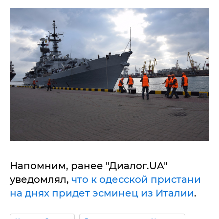
Напомним, ранее "Диалог.UA"
уведомлял,
что к одесской пристани
на днях придет эсминец из Италии
.