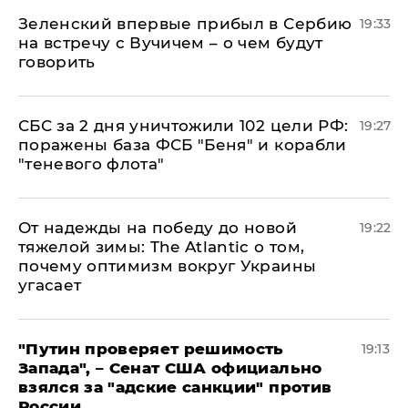
Зеленский впервые прибыл в Сербию
19:33
на встречу с Вучичем – о чем будут
говорить
СБС за 2 дня уничтожили 102 цели РФ:
19:27
поражены база ФСБ "Беня" и корабли
"теневого флота"
От надежды на победу до новой
19:22
тяжелой зимы: The Atlantic о том,
почему оптимизм вокруг Украины
угасает
"Путин проверяет решимость
19:13
Запада", – Сенат США официально
взялся за "адские санкции" против
России