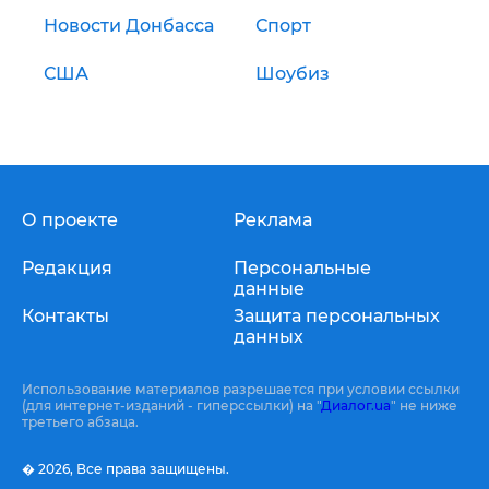
Новости Донбасса
Спорт
США
Шоубиз
О проекте
Реклама
Редакция
Персональные
данные
Контакты
Защита персональных
данных
Использование материалов разрешается при условии ссылки
(для интернет-изданий - гиперссылки) на "
Диалог.ua
" не ниже
третьего абзаца.
� 2026,
Все права защищены.