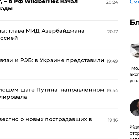
, – в РФ Wildberries начал
См
20:24
лады
Б
ны: глава МИД Азербайджана
20:17
иссией
вязи и РЭБ: в Украине представили
19:49
​"М
эксп
уго
ующем шаге Путина, направленном
19:44
улировала
известно о новых пострадавших в
19:16
Жда
отс