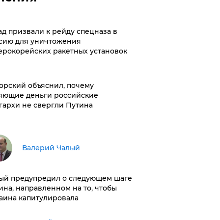
ад призвали к рейду спецназа в
сию для уничтожения
ерокорейских ракетных установок
орский объяснил, почему
яющие деньги российские
гархи не свергли Путина
Валерий Чалый
ый предупредил о следующем шаге
ина, направленном на то, чтобы
аина капитулировала