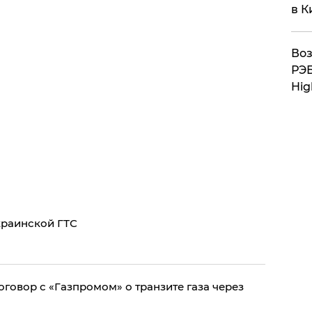
в К
Воз
РЭБ
Hig
краинской ГТС
оговор с «Газпромом» о транзите газа через