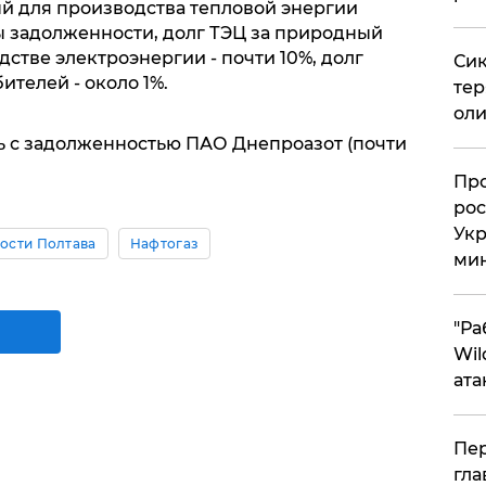
й для производства тепловой энергии
ы задолженности, долг ТЭЦ за природный
дстве электроэнергии - почти 10%, долг
Сик
телей - около 1%.
тер
оли
сь с задолженностью ПАО Днепроазот (почти
​Пр
рос
Укр
ости Полтава
Нафтогаз
ми
"Ра
Wil
ата
Пер
гла