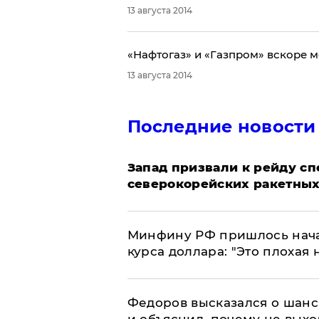
13 августа 2014
«Нафтогаз» и «Газпром» вскоре м
13 августа 2014
Последние новости
Запад призвали к рейду с
северокорейских ракетных
Минфину РФ пришлось начат
курса доллара: "Это плохая 
Федоров высказался о шанс
и объяснил, почему не выхо