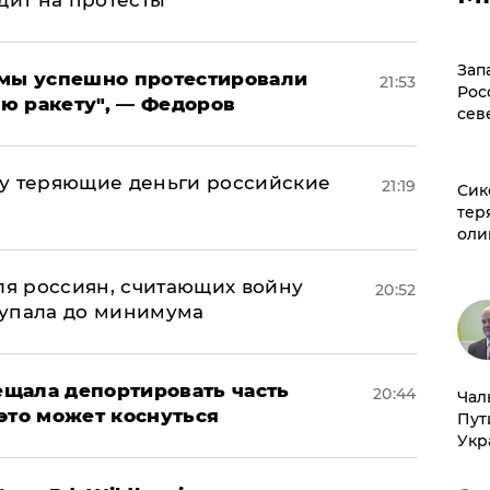
Зап
я мы успешно протестировали
21:53
Рос
ю ракету", — Федоров
сев
му теряющие деньги российские
21:19
Сик
а
тер
оли
оля россиян, считающих войну
20:52
 упала до минимума
щала депортировать часть
20:44
Чал
это может коснуться
Пут
Укр