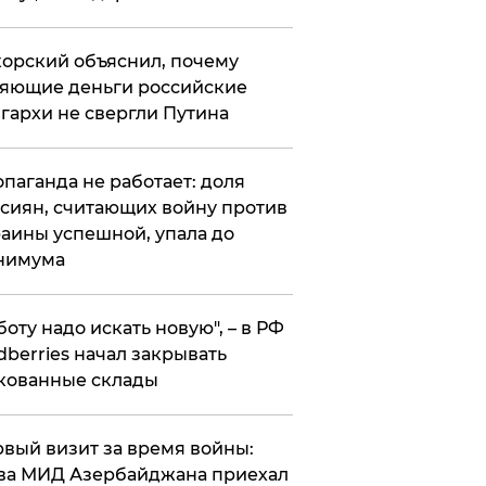
орский объяснил, почему
яющие деньги российские
гархи не свергли Путина
опаганда не работает: доля
сиян, считающих войну против
аины успешной, упала до
нимума
боту надо искать новую", – в РФ
dberries начал закрывать
кованные склады
вый визит за время войны:
ва МИД Азербайджана приехал