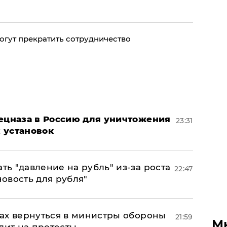
огут прекратить сотрудничество
пецназа в Россию для уничтожения
23:31
 установок
ь "давление на рубль" из-за роста
22:47
новость для рубля"
ах вернуться в министры обороны
21:59
М
дит на протесты