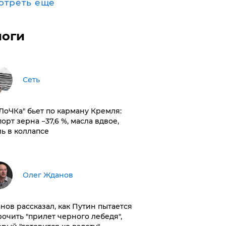
отреть ещё
логи
Сеть
оЛоЧКа" бьет по карману Кремля:
орт зерна −37,6 %, масла вдвое,
ль в коллапсе
Олег Жданов
нов рассказал, как Путин пытается
рочить "прилет черного лебедя",