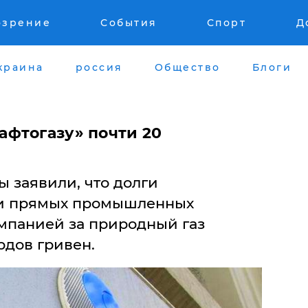
озрение
События
Спорт
Д
краина
россия
Общество
Блоги
фтогазу» почти 20
 заявили, что долги
 и прямых промышленных
мпанией за природный газ
рдов гривен.