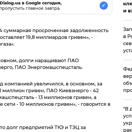
Dialog.ua в Google сегодня,
клю
✓
пропустить главное завтра.
и в
Зап
014 суммарная просроченная задолженность
в Р
ставляет 19,8 миллиардов гривен», -
сев
газа».
уст
сновном, долги наращивают ПАО
нерго, ПАО Энергомашспецсталь.
Фед
вер
объ
д компанией увеличился, в основном, за
про
1 миллион гривен, ПАО Киевэнерго - 42
ашспецсталь - 13 миллионов гривен, а
сети - 10 миллионов гривен», - говорится в
​"В
усп
укр
то долг предприятий ТКЭ и ТЭЦ за
рак