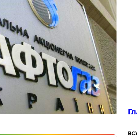
Гл
ВСУ