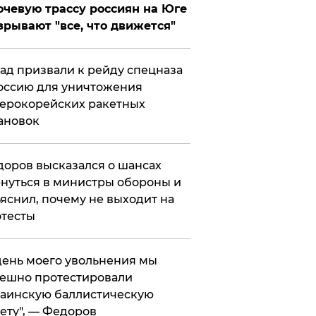
чевую трассу россиян на Юге
зрывают "все, что движется"
ад призвали к рейду спецназа
оссию для уничтожения
ерокорейских ракетных
ановок
оров высказался о шансах
нуться в министры обороны и
яснил, почему не выходит на
тесты
 день моего увольнения мы
ешно протестировали
аинскую баллистическую
ету", — Федоров