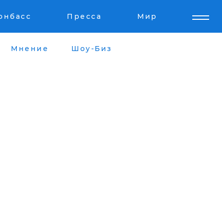
онбасс
Пресса
Мир
Мнение
Шоу-Биз