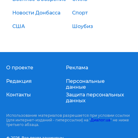
Новости Донбасса
Спорт
США
Шоубиз
О проекте
Реклама
Редакция
Персональные
данные
Контакты
Защита персональных
данных
Использование материалов разрешается при условии ссылки
(для интернет-изданий - гиперссылки) на "
Диалог.ua
" не ниже
третьего абзаца.
� 2026,
Все права защищены.