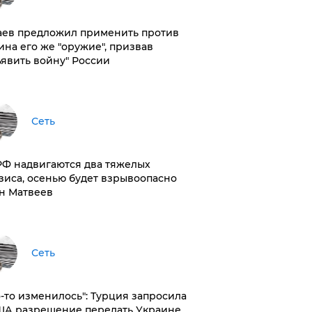
аев предложил применить против
ина его же "оружие", призвав
ъявить войну" России
Сеть
РФ надвигаются два тяжелых
зиса, осенью будет взрывоопасно
н Матвеев
Сеть
то-то изменилось": Турция запросила
ША разрешение передать Украине