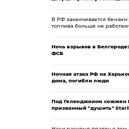
​В РФ заканчивается бензи
топлива больше не работаю
​Ночь взрывов в Белгороде
ФСБ
​Ночная атака РФ на Харьк
дома, погибли люди
Под Геленджиком сожжен Р
призванный "душить" Starl
Наки раскрыл правду о том, 