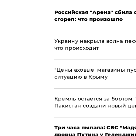
​Российская "Арена" сбила 
сгорел: что произошло
​Украину накрыла волна пес
что происходит
​"Цены аховые, магазины пу
ситуацию в Крыму
​Кремль остается за бортом:
Пакистан создали новый це
Три часа пылала: СБС "Мад
дворца Путина у Геленджи