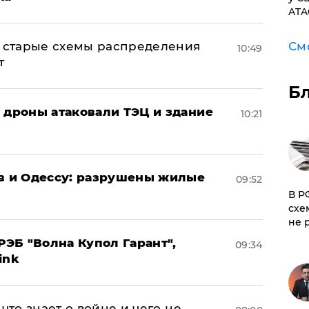
ATA
См
н: старые схемы распределения
10:49
т
Б
: дроны атаковали ТЭЦ и здание
10:21
ов и Одессу: разрушены жилые
09:52
​В 
схе
не 
ЭБ "Волна Купол Гарант",
09:34
ink
что знает о войне и чего не