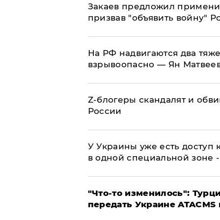
Закаев предложил применит
призвав "объявить войну" Р
На РФ надвигаются два тяже
взрывоопасно — Ян Матвее
Z-блогеры скандалят и обви
России
У Украины уже есть доступ к
в одной специальной зоне 
​"Что-то изменилось": Тур
передать Украине ATACMS 