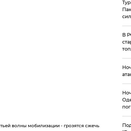
Тур
Пак
си
​В 
ста
топ
​Но
ата
​Но
Оде
пог
По
етьей волны мобилизации - грозятся сжечь