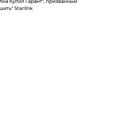
лна Купол Гарант", призванный
шить" Starlink