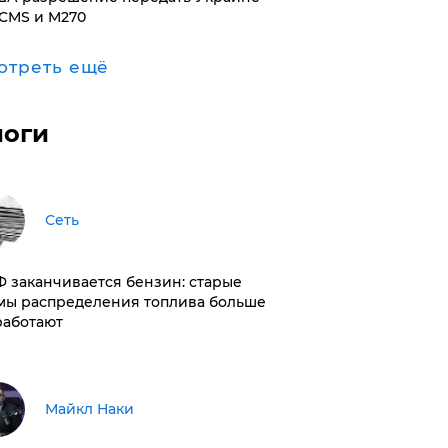
CMS и M270
отреть ещё
логи
Сеть
РФ заканчивается бензин: старые
мы распределения топлива больше
работают
Майкл Наки