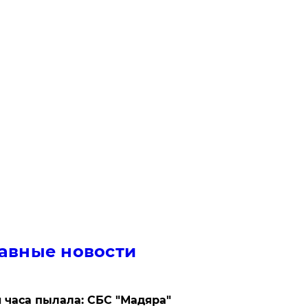
авные новости
 часа пылала: СБС "Мадяра"