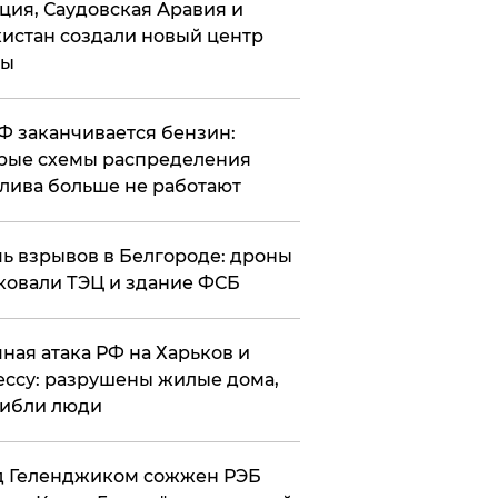
ция, Саудовская Аравия и
истан создали новый центр
лы
РФ заканчивается бензин:
рые схемы распределения
лива больше не работают
чь взрывов в Белгороде: дроны
ковали ТЭЦ и здание ФСБ
чная атака РФ на Харьков и
ссу: разрушены жилые дома,
ибли люди
д Геленджиком сожжен РЭБ