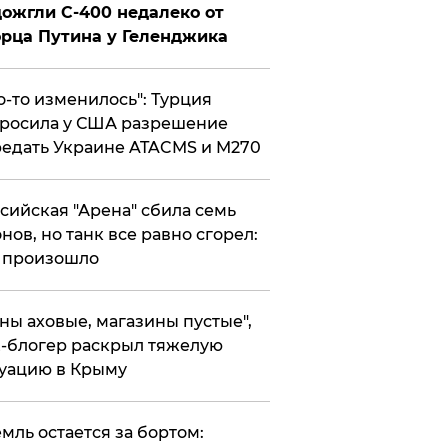
ожгли С-400 недалеко от
рца Путина у Геленджика
то-то изменилось": Турция
росила у США разрешение
едать Украине ATACMS и M270
ссийская "Арена" сбила семь
нов, но танк все равно сгорел:
 произошло
ены аховые, магазины пустые",
-блогер раскрыл тяжелую
уацию в Крыму
емль остается за бортом: