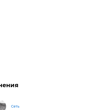
нения
Сеть