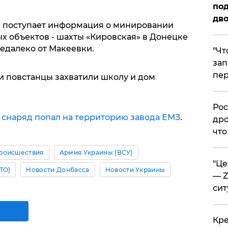
под
дво
, поступает информация о минировании
 объектов - шахты «Кировская» в Донецке
едалеко от Макеевки.
​"Ч
зап
пер
и повстанцы захватили школу и дом
​Ро
0
снаряд попал на территорию завода ЕМЗ
.
дро
что
роисшествия
Армия Украины (ВСУ)
​"Ц
ТО)
Новости Донбасса
Новости Украины
— Z
сит
​Кр