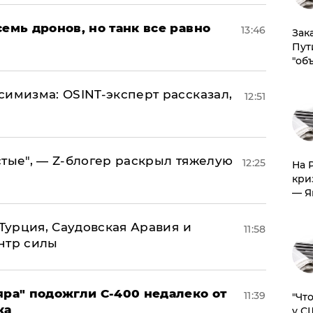
семь дронов, но танк все равно
13:46
Зак
Пут
"об
симизма: OSINT-эксперт рассказал,
12:51
стые", — Z-блогер раскрыл тяжелую
12:25
На 
кри
— Я
 Турция, Саудовская Аравия и
11:58
нтр силы
яра" подожгли С-400 недалеко от
11:39
​"Ч
ка
у С