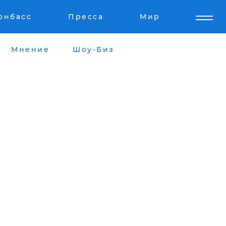
онбасс
Пресса
Мир
Мнение
Шоу-Биз