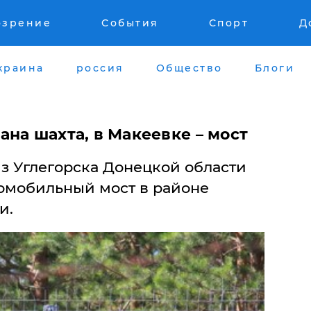
озрение
События
Спорт
Д
краина
россия
Общество
Блоги
ана шахта, в Макеевке – мост
з Углегорска Донецкой области
омобильный мост в районе
и.