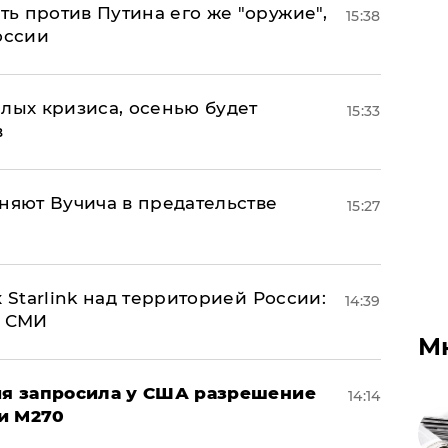
ь против Путина его же "оружие",
15:38
оссии
лых кризиса, осенью будет
15:33
в
няют Вучича в предательстве
15:27
 Starlink над территорией России:
14:39
- СМИ
М
ция запросила у США разрешение
14:14
и M270