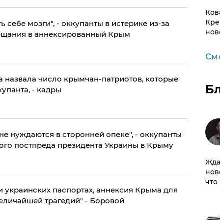
Ков
Кре
 себе мозги", - оккупанты в истерике из-за
нов
ещания в аннексированный Крым
См
ова назвала число крымчан-патриотов, которые
Б
упанта, - кадры
 не нуждаются в сторонней опеке", - оккупанты
вого постпреда президента Украины в Крыму
Жда
нов
что
и украинских паспортах, аннексия Крыма для
еличайшей трагедий" - Боровой