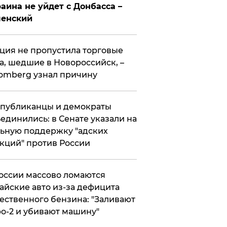
аина не уйдет с Донбасса –
ленский
ция не пропустила торговые
а, шедшие в Новороссийск, –
omberg узнал причину
публиканцы и демократы
единились: в Сенате указали на
ьную поддержку "адских
кций" против России
оссии массово ломаются
айские авто из-за дефицита
ественного бензина: "Заливают
о-2 и убивают машину"