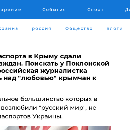
озрение
События
Спорт
Д
краина
россия
Общество
Блоги
аспорта в Крыму сдали
аждан. Поискать у Поклонской
- российская журналистка
ь над "любовью" крымчан к
льное большинство которых в
 возлюбили "русский мир", не
паспортов Украины.