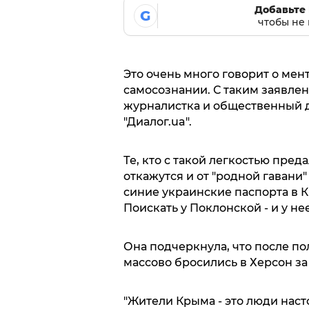
Добавьте 
G
чтобы не 
Это очень много говорит о мен
самосознании. С таким заявле
журналистка и общественный д
"Диалог.ua".
Те, кто с такой легкостью пред
откажутся и от "родной гавани" 
синие украинские паспорта в 
Поискать у Поклонской - и у не
Она подчеркнула, что после по
массово бросились в Херсон з
"Жители Крыма - это люди наст