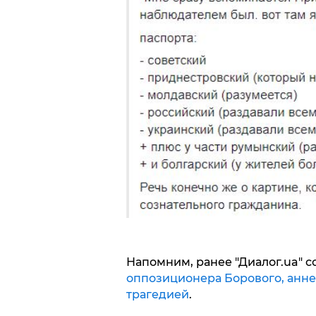
Напомним, ранее "Диалог.ua" с
оппозиционера Борового, анне
трагедией
.