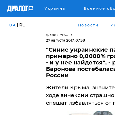
Украина
Военное об
| RU
UA
Новости
У
ДИАЛОГ
УКРАИНА
27 августа 2017, 07:58
​"Синие украинские п
примерно 0,0000% гр
- и у нее найдется", 
Баронова постебалас
России
Жители Крыма, значите
ходе аннексии страшно
спешат избавляться от 