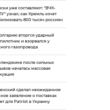
ски уже составляют: "ВЧК-
У" узнал, как Кремль хочет
илизовать 800 тысяч россиян
олгарию вторгся ударный
пилотник и взорвался у
ного газопровода
еленджике после сильных
ывов началась массовая
куация
енский сделал неожиданное
ное заявление о поставках
ет для Patriot в Украину