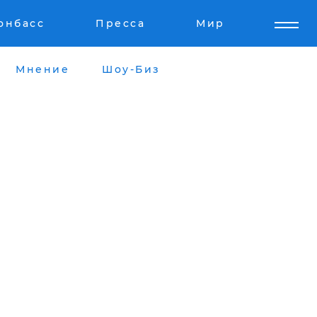
онбасс
Пресса
Мир
Мнение
Шоу-Биз