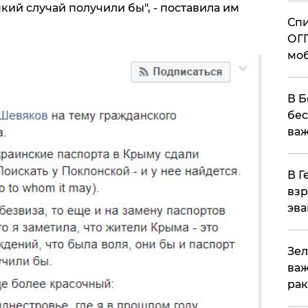
кий случай получили бы", - поставила им
Спи
ОГП
моб
В Б
бес
важ
В Г
взр
эва
Зел
важ
рак