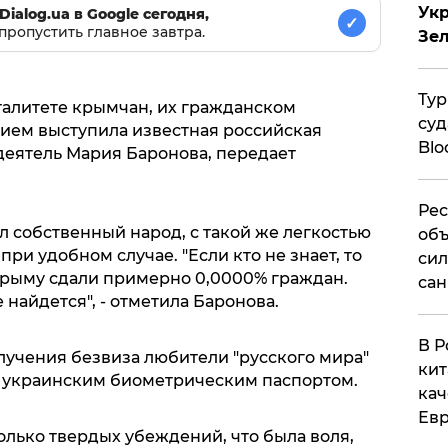
Укр
Dialog.ua в Google сегодня,
✓
пропустить главное завтра.
Зе
Тур
талитете крымчан, их гражданском
суд
нием выступила известная российская
Blo
еятель Мария Баронова, передает
Рес
ал собственный народ, с такой же легкостью
объ
при удобном случае. "Если кто не знает, то
сил
Крыму сдали примерно 0,0000% граждан.
сан
е найдется", - отметила Баронова.
В Р
лучения безвиза любители "русского мира"
кит
а украинским биометрическим паспортом.
кач
Евр
олько твердых убеждений, что была воля,