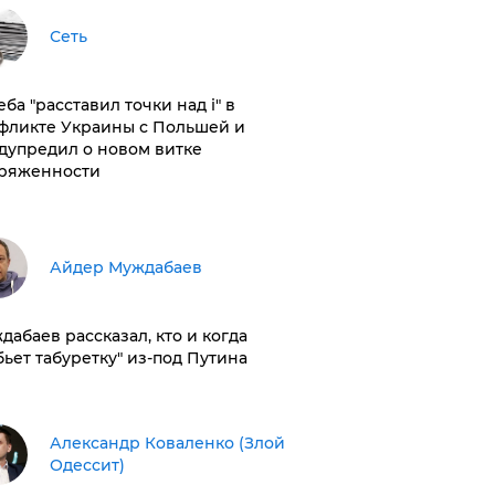
Сеть
ба "расставил точки над і" в
фликте Украины с Польшей и
дупредил о новом витке
ряженности
Айдер Муждабаев
дабаев рассказал, кто и когда
бьет табуретку" из-под Путина
Александр Коваленко (Злой
Одессит)