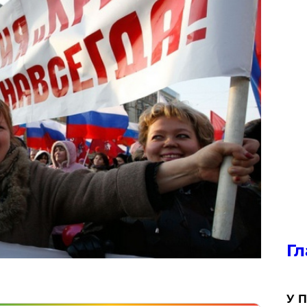
Гл
У П