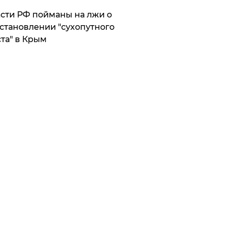
сти РФ пойманы на лжи о
становлении "сухопутного
та" в Крым