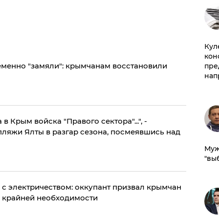
Куле
кон
еменно "замяли": крымчанам восстановили
пре
нап
в Крым войска "Правого сектора"...", -
ляжи Ялты в разгар сезона, посмеявшись над
Муж
"вы
о с электричеством: оккупант призвал крымчан
з крайней необходимости