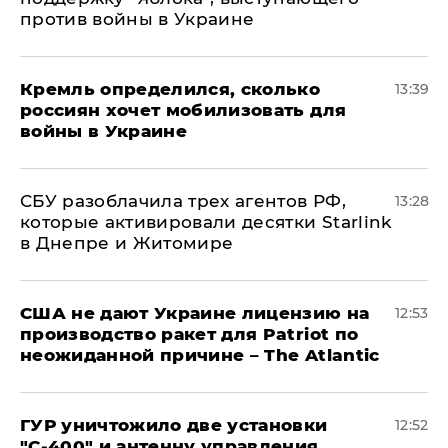
против войны в Украине
Кремль определился, сколько
13:39
россиян хочет мобилизовать для
войны в Украине
СБУ разоблачила трех агентов РФ,
13:28
которые активировали десятки Starlink
в Днепре и Житомире
США не дают Украине лицензию на
12:53
производство ракет для Patriot по
неожиданной причине – The Atlantic
ГУР уничтожило две установки
12:52
"С‑400" и антенну управления