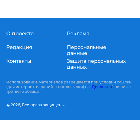
О проекте
Реклама
Редакция
Персональные
данные
Контакты
Защита персональных
данных
Использование материалов разрешается при условии ссылки
(для интернет-изданий - гиперссылки) на "
Диалог.ua
" не ниже
третьего абзаца.
� 2026,
Все права защищены.