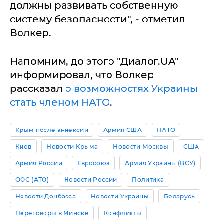
должны развивать собственную
систему безопасности", - отметил
Волкер.
Напомним, до этого "Диалог.UA"
информировал, что Волкер
рассказал
о возможностях Украины
стать членом НАТО
.
Крым после аннексии
Армия США
НАТО
Киев
Новости Крыма
Новости Москвы
США
Армия России
Евросоюз
Армия Украины (ВСУ)
ООС (АТО)
Новости России
Политика
Новости Донбасса
Новости Украины
Беларусь
Переговоры в Минске
Конфликты