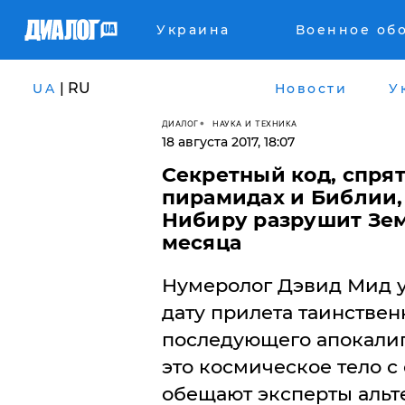
Украина
Военное об
| RU
UA
Новости
У
ДИАЛОГ
НАУКА И ТЕХНИКА
18 августа 2017, 18:07
Секретный код, спря
пирамидах и Библии, 
Нибиру разрушит Зем
месяца
Нумеролог Дэвид Мид у
дату прилета таинстве
последующего апокалипс
это космическое тело с
обещают эксперты альте