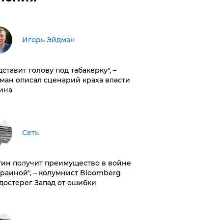
Игорь Эйдман
дставит голову под табакерку", –
ман описал сценарий краха власти
ина
Сеть
тин получит преимущество в войне
краиной", – колумнист Bloomberg
достерег Запад от ошибки