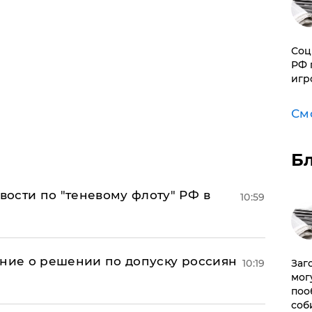
Соц
РФ 
игр
См
Б
ости по "теневому флоту" РФ в
10:59
ение о решении по допуску россиян
10:19
Заг
мог
поо
соб