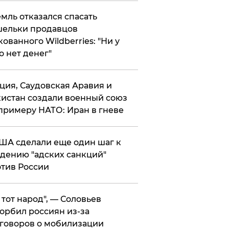
мль отказался спасать
ельки продавцов
кованного Wildberries: "Ни у
о нет денег"
ция, Саудовская Аравия и
истан создали военный союз
примеру НАТО: Иран в гневе
ША сделали еще один шаг к
дению "адских санкций"
тив России
е тот народ", — Соловьев
орбил россиян из-за
говоров о мобилизации