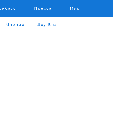
онбасс
Пресса
Мир
Мнение
Шоу-Биз