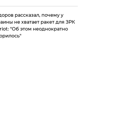
оров рассказал, почему у
аины не хватает ракет для ЗРК
riot: "Об этом неоднократно
орилось"