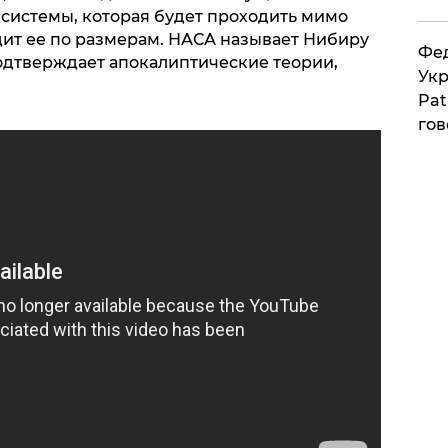
системы, которая будет проходить мимо
дит ее по размерам. НАСА называет Нибиру
Фед
подтверждает апокалиптические теории,
Укр
Pat
гов