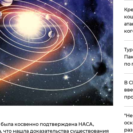
Кре
кош
ата
ког
Тур
Пак
по 
В С
вве
про
​"Н
оск
 была косвенно подтверждена НАСА,
раз
ла, что нашла доказательства существования