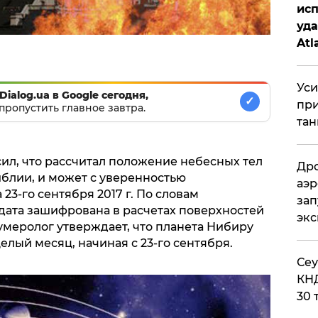
исп
уда
Atl
би
Уси
Dialog.ua в Google сегодня,
✓
при
пропустить главное завтра.
тан
асил, что рассчитал положение небесных тел
Дро
иблии, и может с уверенностью
аэр
23-го сентября 2017 г. По словам
зап
 дата зашифрована в расчетах поверхностей
эк
умеролог утверждает, что планета Нибиру
елый месяц, начиная с 23-го сентября.
​Се
КНД
30 