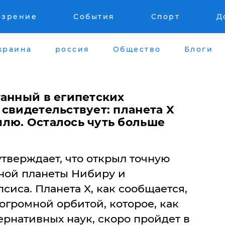
озрение
События
Спорт
Д
краина
россия
Общество
Блоги
танный в египетских
свидетельствует: планета X
лю. Осталось чуть больше
тверждает, что открыл точную
нной планеты Нибиру и
иса. Планета X, как сообщается,
 огромной орбитой, которое, как
рнативных наук, скоро пройдет в