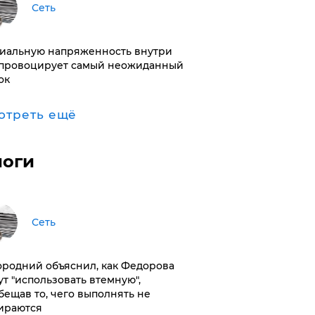
Сеть
иальную напряженность внутри
провоцирует самый неожиданный
ок
отреть ещё
логи
Сеть
ородний объяснил, как Федорова
ут "использовать втемную",
бещав то, чего выполнять не
ираются