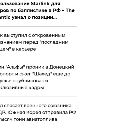
ользование Starlink для
ров по баллистике в РФ – The
antic узнал о позиции
знесмена
к выступил с откровенным
знанием перед "последним
цем" в карьере
н "Альфы" проник в Донецкий
опорт и сжег "Шахед" еще до
уска: опубликованы
склюзивные кадры
ул спасает военного союзника
Р: Южная Корея отправила РФ
тысяч тонн авиатоплива