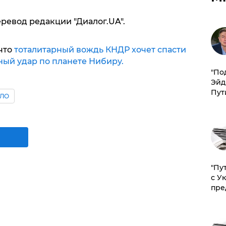
еревод редакции "Диалог.UA".
что
тоталитарный вождь КНДР хочет спасти
ный удар по планете Нибиру.
​"По
Эйд
Пут
ЛО
"Пу
с У
пре