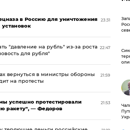
Зап
пецназа в Россию для уничтожения
23:31
Рос
 установок
сев
ь "давление на рубль" из-за роста
22:47
Сик
новость для рубля"
тер
оли
ах вернуться в министры обороны
21:59
дит на протесты
я мы успешно протестировали
21:53
Чал
ю ракету", — Федоров
Пут
Укр
му теряющие деньги российские