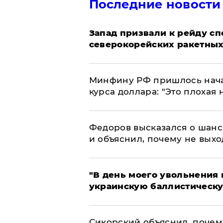
Последние новости
Запад призвали к рейду с
северокорейских ракетных
Минфину РФ пришлось начат
курса доллара: "Это плохая 
Федоров высказался о шанс
и объяснил, почему не выхо
​"В день моего увольнени
украинскую баллистическу
Сикорский объяснил, поче