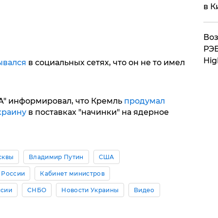
в К
Воз
РЭБ
Hig
ывался
в социальных сетях, что он не то имел
A" информировал, что Кремль
продумал
краину
в поставках "начинки" на ядерное
сквы
Владимир Путин
США
 России
Кабинет министров
ссии
СНБО
Новости Украины
Видео