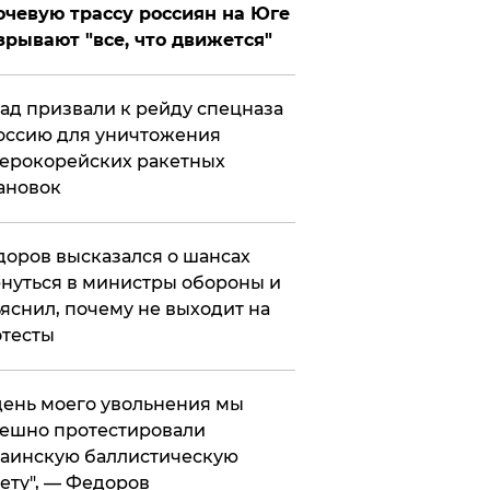
чевую трассу россиян на Юге
зрывают "все, что движется"
ад призвали к рейду спецназа
оссию для уничтожения
ерокорейских ракетных
ановок
оров высказался о шансах
нуться в министры обороны и
яснил, почему не выходит на
тесты
 день моего увольнения мы
ешно протестировали
аинскую баллистическую
ету", — Федоров