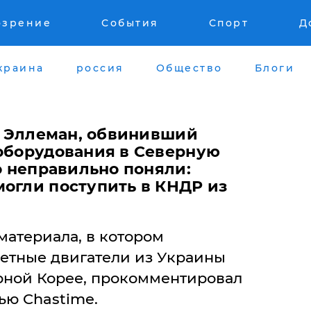
озрение
События
Спорт
Д
краина
россия
Общество
Блоги
 - Эллеман, обвинивший
 оборудования в Северную
го неправильно поняли:
могли поступить в КНДР из
материала, в котором
кетные двигатели из Украины
ерной Корее, прокомментировал
ью Chastime.