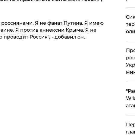
Сик
с россиянами. Я не фанат Путина. Я имею
тер
аине. Я против аннексии Крыма. Я не
оли
 проводит Россия", - добавил он.
​Пр
рос
Укр
ми
"Ра
Wil
ата
Пер
гла