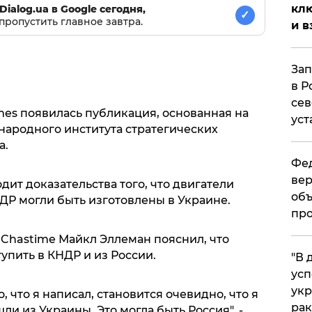
клю
Dialog.ua в Google сегодня,
✓
пропустить главное завтра.
и в
Зап
в Р
сев
Times появилась публикация, основанная на
уст
ародного института стратегических
а.
Фед
вер
дит доказательства того, что двигатели
объ
Р могли быть изготовлены в Украине.
про
ю Chastime Майкл Эллеман пояснил, что
упить в КНДР и из России.
​"В
усп
укр
, что я написал, становится очевидно, что я
рак
ли из Украины. Это могла быть Россия", -