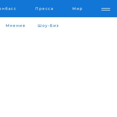
онбасс
Пресса
Мир
Мнение
Шоу-Биз