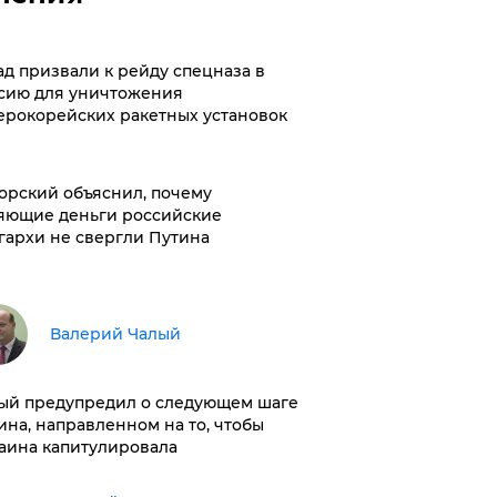
ад призвали к рейду спецназа в
сию для уничтожения
ерокорейских ракетных установок
орский объяснил, почему
яющие деньги российские
гархи не свергли Путина
Валерий Чалый
ый предупредил о следующем шаге
ина, направленном на то, чтобы
аина капитулировала