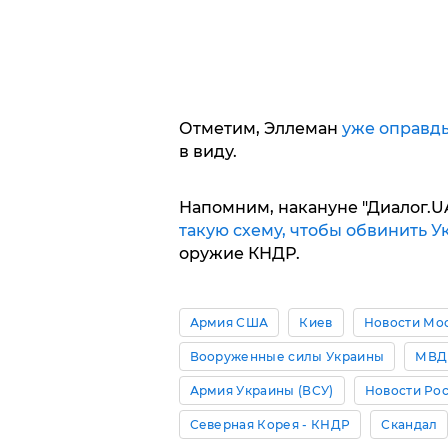
Отметим, Эллеман
уже оправд
в виду.
Напомним, накануне "Диалог.U
такую схему, чтобы обвинить У
оружие КНДР.
Армия США
Киев
Новости Мо
Вооруженные силы Украины
МВД
Армия Украины (ВСУ)
Новости Ро
Северная Корея - КНДР
Скандал