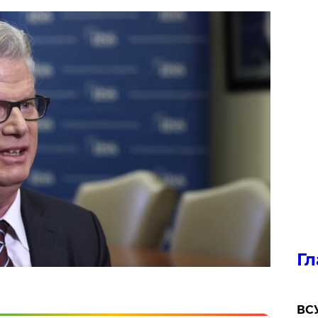
Гл
ВСУ