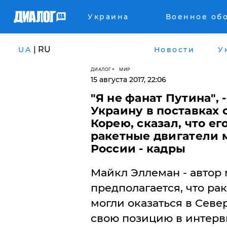
Украина
Военное об
| RU
UA
Новости
У
ДИАЛОГ
МИР
15 августа 2017, 22:06
"Я не фанат Путина",
Украину в поставках
Корею, сказал, что е
ракетные двигатели 
России - кадры
Майкл Эллеман - автор 
предполагается, что ра
могли оказаться в Сев
свою позицию в интерв