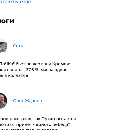
отреть ещё
логи
Сеть
оЛоЧКа" бьет по карману Кремля:
орт зерна −37,6 %, масла вдвое,
ль в коллапсе
Олег Жданов
нов рассказал, как Путин пытается
рочить "прилет черного лебедя",