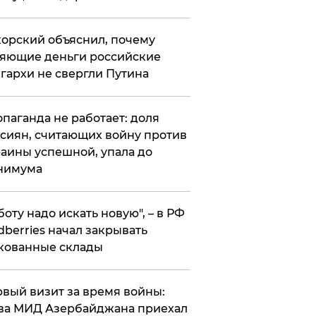
орский объяснил, почему
яющие деньги российские
гархи не свергли Путина
опаганда не работает: доля
сиян, считающих войну против
аины успешной, упала до
нимума
боту надо искать новую", – в РФ
dberries начал закрывать
кованные склады
вый визит за время войны:
ва МИД Азербайджана приехал