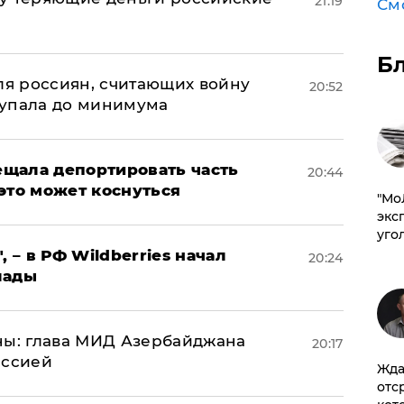
21:19
См
а
Б
оля россиян, считающих войну
20:52
 упала до минимума
щала депортировать часть
20:44
это может коснуться
​"М
эксп
уго
, – в РФ Wildberries начал
20:24
лады
ны: глава МИД Азербайджана
20:17
иссией
Жда
отс