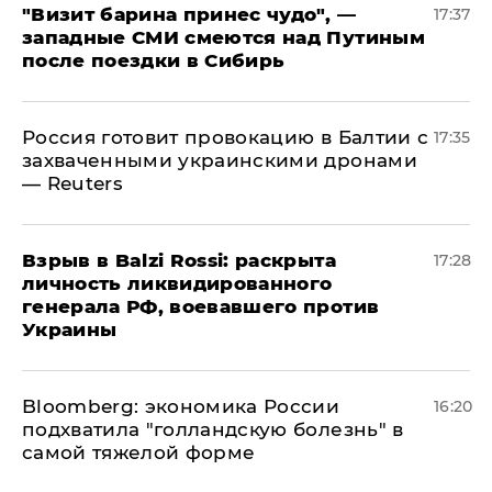
"Визит барина принес чудо", —
17:37
западные СМИ смеются над Путиным
после поездки в Сибирь
​Россия готовит провокацию в Балтии с
17:35
захваченными украинскими дронами
— Reuters
​Взрыв в Balzi Rossi: раскрыта
17:28
личность ликвидированного
генерала РФ, воевавшего против
Украины
Bloomberg: экономика России
16:20
подхватила "голландскую болезнь" в
самой тяжелой форме