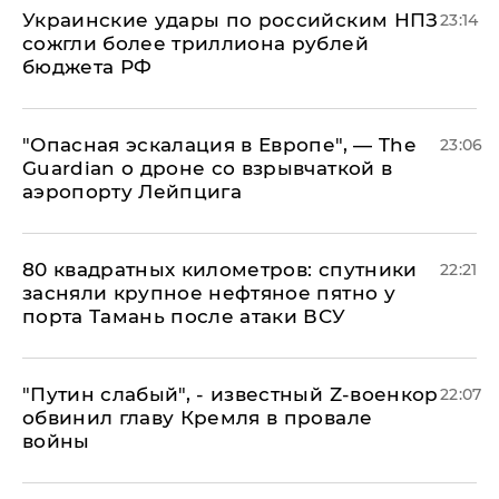
Украинские удары по российским НПЗ
23:14
сожгли более триллиона рублей
бюджета РФ
"Опасная эскалация в Европе", — The
23:06
Guardian о дроне со взрывчаткой в
аэропорту Лейпцига
80 квадратных километров: спутники
22:21
засняли крупное нефтяное пятно у
порта Тамань после атаки ВСУ
​"Путин слабый", - известный Z-военкор
22:07
обвинил главу Кремля в провале
войны