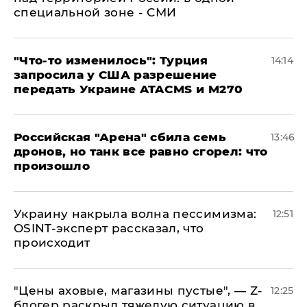
специальной зоне - СМИ
​"Что-то изменилось": Турция
14:14
запросила у США разрешение
передать Украине ATACMS и M270
​Российская "Арена" сбила семь
13:46
дронов, но танк все равно сгорел: что
произошло
​Украину накрыла волна пессимизма:
12:51
OSINT-эксперт рассказал, что
происходит
​"Цены аховые, магазины пустые", — Z-
12:25
блогер раскрыл тяжелую ситуацию в