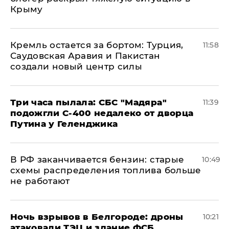
Крыму
​Кремль остается за бортом: Турция,
11:58
Саудовская Аравия и Пакистан
создали новый центр силы
Три часа пылала: СБС "Мадяра"
11:39
подожгли С-400 недалеко от дворца
Путина у Геленджика
​В РФ заканчивается бензин: старые
10:49
схемы распределения топлива больше
не работают
​Ночь взрывов в Белгороде: дроны
10:21
атаковали ТЭЦ и здание ФСБ