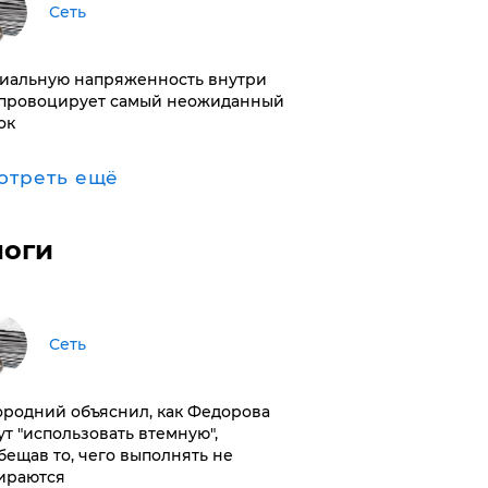
Сеть
иальную напряженность внутри
провоцирует самый неожиданный
ок
отреть ещё
логи
Сеть
ородний объяснил, как Федорова
ут "использовать втемную",
бещав то, чего выполнять не
ираются