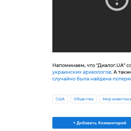
Напоминаем, что "Диалог.UA" 
украинских археологов
. А такж
случайно была найдена потер
США
Общество
Мир животны
+ Добавить Комментарий