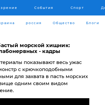
озрение
События
Спорт
Д
краина
россия
Общество
Блоги
бастый морской хищник:
лабонервных - кадры
териалы показывают весь ужас
 монстр с крючкоподобными
ыми для захвата в пасть морских
овище одним своим видом
ение.