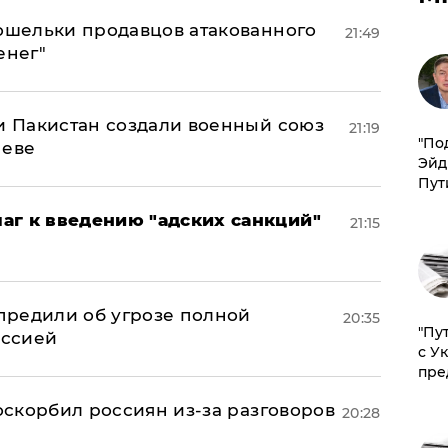
кошельки продавцов атакованного
21:49
енег"
 и Пакистан создали военный союз
21:19
​"По
неве
Эйд
Пут
аг к введению "адских санкций"
21:15
предили об угрозе полной
20:35
"Пу
оссией
с У
пре
 оскорбил россиян из-за разговоров
20:28