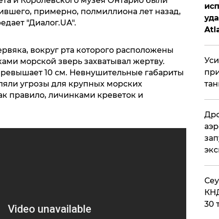
та и Королевского музея Онтарио были
исп
ившего, примерно, полмиллиона лет назад,
уда
редает "Диалог.UA".
Atl
би
рвяка, вокруг рта которого расположены
Уси
ами морской зверь захватывал жертву.
при
превышает 10 см. Невнушительные габариты
ляли угрозы для крупных морских
тан
ак правило, личинками креветок и
Дро
аэр
зап
эк
​Се
КНД
30 