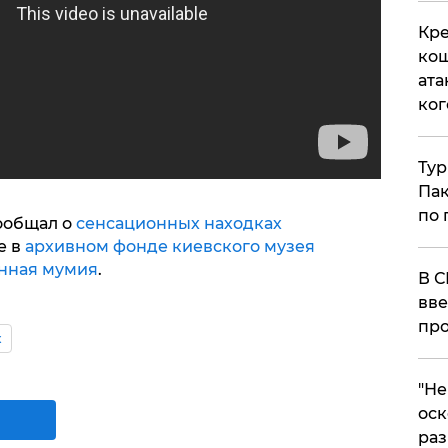
Кре
кош
ата
ког
Тур
Пак
по 
сообщал о
сенсационных находках
е в
архивном фонде киевского музея
янная мумия
.
В С
вве
про
х
​"Н
оск
раз