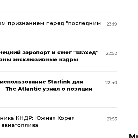
ным признанием перед "последним
23:19
нецкий аэропорт и сжег "Шахед"
22:52
ваны эксклюзивные кадры
использование Starlink для
22:40
– The Atlantic узнал о позиции
юзника КНДР: Южная Корея
21:55
н авиатоплива
М