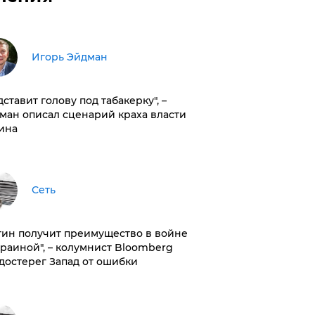
Игорь Эйдман
дставит голову под табакерку", –
ман описал сценарий краха власти
ина
Сеть
тин получит преимущество в войне
краиной", – колумнист Bloomberg
достерег Запад от ошибки