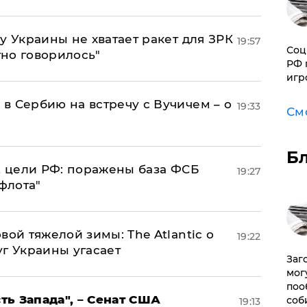
у Украины не хватает ракет для ЗРК
19:57
Соц
тно говорилось"
РФ 
игр
в Сербию на встречу с Вучичем – о
19:33
См
Б
2 цели РФ: поражены база ФСБ
19:27
флота"
вой тяжелой зимы: The Atlantic о
19:22
г Украины угасает
Заг
мог
поо
ь Запада", – Сенат США
соб
19:13