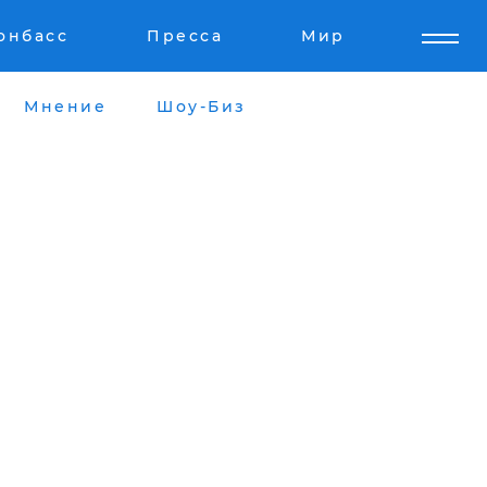
онбасс
Пресса
Мир
Мнение
Шоу-Биз