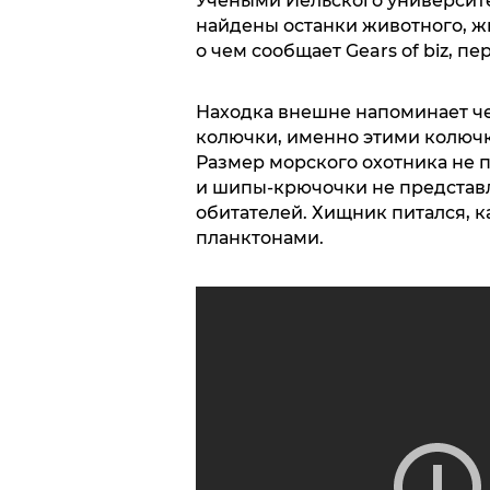
Учеными Йельского университе
найдены останки животного, ж
о чем сообщает Gears of biz, пе
Находка внешне напоминает че
колючки, именно этими колючк
Размер морского охотника не 
и шипы-крючочки не представ
обитателей. Хищник питался, к
планктонами.