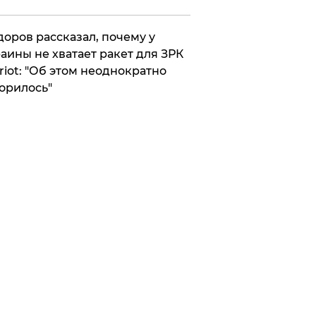
оров рассказал, почему у
аины не хватает ракет для ЗРК
riot: "Об этом неоднократно
орилось"