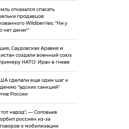
мль отказался спасать
ельки продавцов
кованного Wildberries: "Ни у
о нет денег"
ция, Саудовская Аравия и
истан создали военный союз
примеру НАТО: Иран в гневе
ША сделали еще один шаг к
дению "адских санкций"
тив России
е тот народ", — Соловьев
орбил россиян из-за
говоров о мобилизации