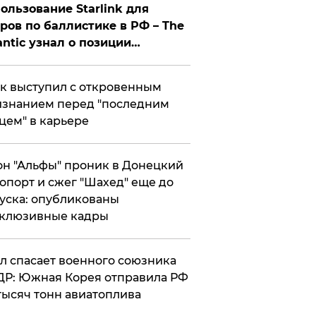
ользование Starlink для
ров по баллистике в РФ – The
antic узнал о позиции
знесмена
к выступил с откровенным
знанием перед "последним
цем" в карьере
н "Альфы" проник в Донецкий
опорт и сжег "Шахед" еще до
уска: опубликованы
склюзивные кадры
ул спасает военного союзника
Р: Южная Корея отправила РФ
тысяч тонн авиатоплива