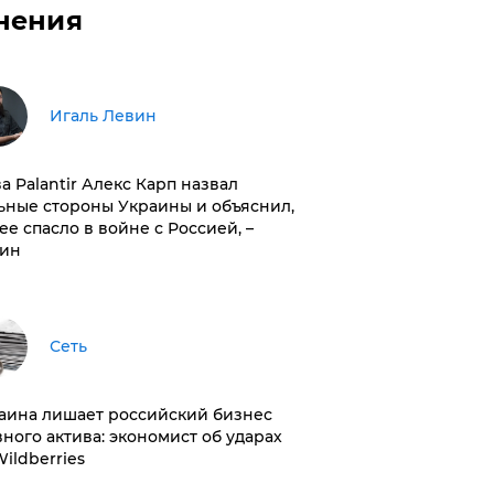
нения
Игаль Левин
ва Palantir Алекс Карп назвал
ьные стороны Украины и объяснил,
 ее спасло в войне с Россией, –
ин
Сеть
раина лишает российский бизнес
вного актива: экономист об ударах
Wildberries