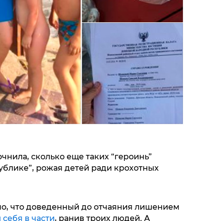
чнила, сколько еще таких “героинь”
ублике”, рожая детей ради крохотных
но, что доведенный до отчаяния лишением
 себя в части
, ранив троих людей. А