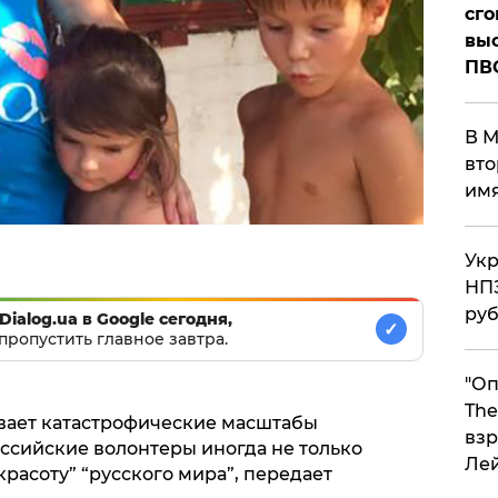
сго
выс
ПВ
В М
вто
им
Укр
НПЗ
ру
Dialog.ua в Google сегодня,
✓
пропустить главное завтра.
"Оп
The
вает катастрофические масштабы
взр
оссийские волонтеры иногда не только
Ле
красоту” “русского мира”, передает