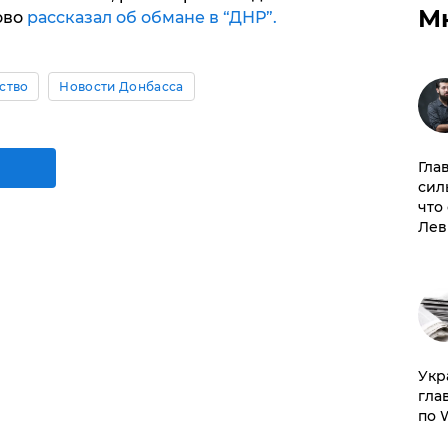
М
ово
рассказал об обмане в “ДНР”.
ство
Новости Донбасса
Гла
сил
что
Лев
​Ук
гла
по 