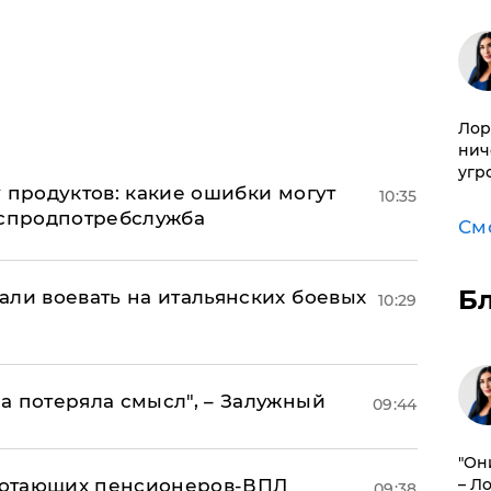
Лор
нич
угр
 продуктов: какие ошибки могут
10:35
оспродпотребслужба
См
Б
али воевать на итальянских боевых
10:29
а потеряла смысл", – Залужный
09:44
"Он
аботающих пенсионеров-ВПЛ
– Л
09:38