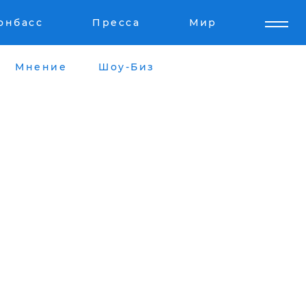
онбасс
Пресса
Мир
Мнение
Шоу-Биз