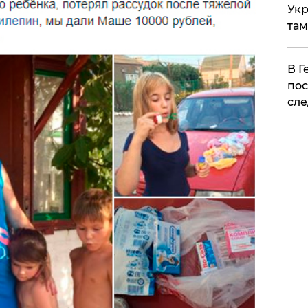
Укр
там
​В 
пос
сле