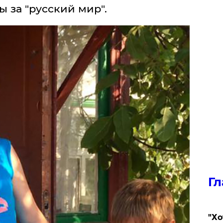
 за "русский мир".
Гл
​"Х