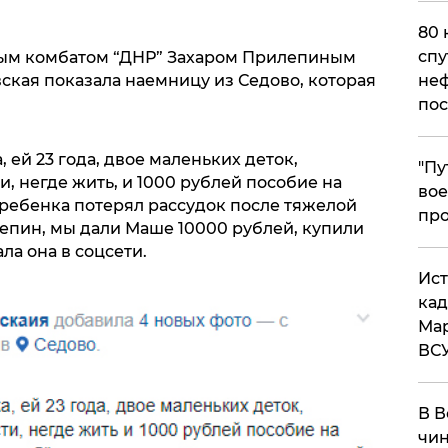
80 
спу
ым комбатом “ДНР” Захаром Прилепиным
неф
ская показала наемницу из Седово, которая
пос
 ей 23 года, двое маленьких деток,
​"П
 негде жить, и 1000 рублей пособие на
вое
ребенка потерял рассудок после тяжелой
про
лепин, мы дали Маше 10000 рублей, купили
ла она в соцсети.
​Ис
кад
Мар
ВС
В В
чин