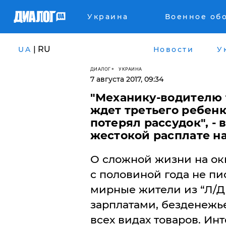
Украина
Военное об
| RU
UA
Новости
У
ДИАЛОГ
УКРАИНА
7 августа 2017, 09:34
"Механику-водителю т
ждет третьего ребенка
потерял рассудок", -
жестокой расплате н
​О сложной жизни на о
с половиной года не пи
мирные жители из “Л/Д
зарплатами, безденежь
всех видах товаров. Инт