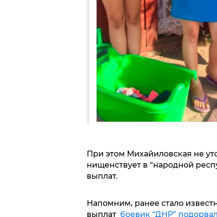
При этом Михайиловская не уто
нищенствует в “народной респ
выплат.
Напомним, ранее стало извест
выплат
боевик “ДНР” подорвал