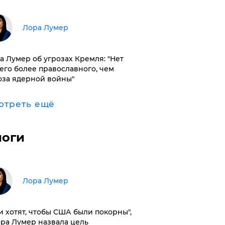
​Лора Лумер
а Лумер об угрозах Кремля: "Нет
его более православного, чем
оза ядерной войны"
отреть ещё
логи
​Лора Лумер
и хотят, чтобы США были покорны",
ора Лумер назвала цель