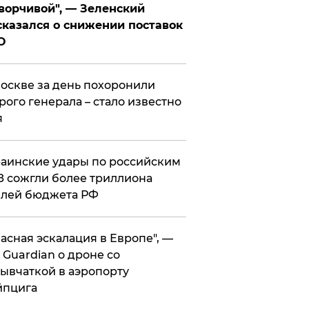
ворчивой", — Зеленский
казался о снижении поставок
О
оскве за день похоронили
рого генерала – стало известно
я
аинские удары по российским
 сожгли более триллиона
блей бюджета РФ
асная эскалация в Европе", —
 Guardian о дроне со
ывчаткой в аэропорту
йпцига