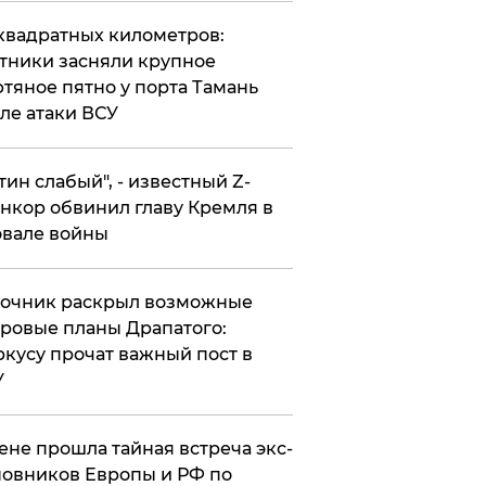
квадратных километров:
тники засняли крупное
тяное пятно у порта Тамань
ле атаки ВСУ
утин слабый", - известный Z-
нкор обвинил главу Кремля в
вале войны
точник раскрыл возможные
ровые планы Драпатого:
кусу прочат важный пост в
У
ене прошла тайная встреча экс-
овников Европы и РФ по