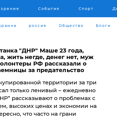
озрение
События
Спорт
Д
краина
россия
Общество
Блоги
анка "ДНР" Маше 23 года,
, жить негде, денег нет, муж
 волонтеры РФ рассказали о
аемницы за предательство
ккупированной территории за три
сал только ленивый – ежедневно
НР” рассказывают о проблемах с
ем, высоких ценах и экономии на
ересно, что часто на грани