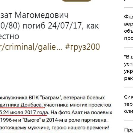
Фед
вер
объ
про
​"В
усп
укр
рак
Сик
тер
оли
​Пр