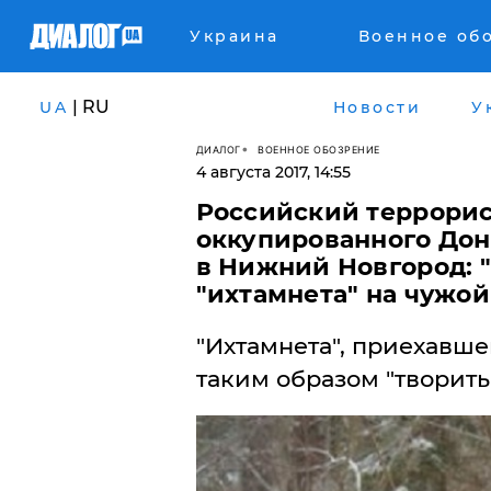
Украина
Военное об
| RU
UA
Новости
У
ДИАЛОГ
ВОЕННОЕ ОБОЗРЕНИЕ
4 августа 2017, 14:55
Российский террорис
оккупированного Дон
в Нижний Новгород: 
"ихтамнета" на чужой
"Ихтамнета", приехавше
таким образом "творить