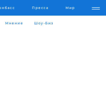
онбасс
Пресса
Мир
Мнение
Шоу-Биз