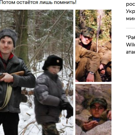
рос
Укр
ми
"Ра
Wil
ата