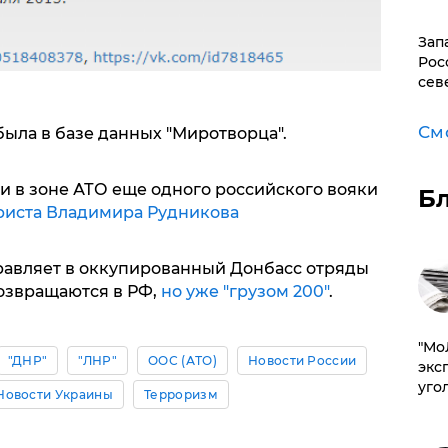
Зап
Рос
сев
См
была в базе данных "Миротворца".
и в зоне АТО еще одного российского вояки
Б
иста Владимира Рудникова
равляет в оккупированный Донбасс отряды
возвращаются в РФ,
но уже "грузом 200"
.
​"М
"ДНР"
"ЛНР"
ООС (АТО)
Новости России
эксп
уго
Новости Украины
Терроризм