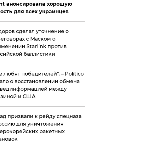
nt анонсировала хорошую
ость для всех украинцев
оров сделал уточнение о
еговорах с Маском о
менении Starlink против
сийской баллистики
се любят победителей", – Politico
ало о восстановлении обмена
звединформацией между
раиной и США
ад призвали к рейду спецназа
оссию для уничтожения
ерокорейских ракетных
ановок