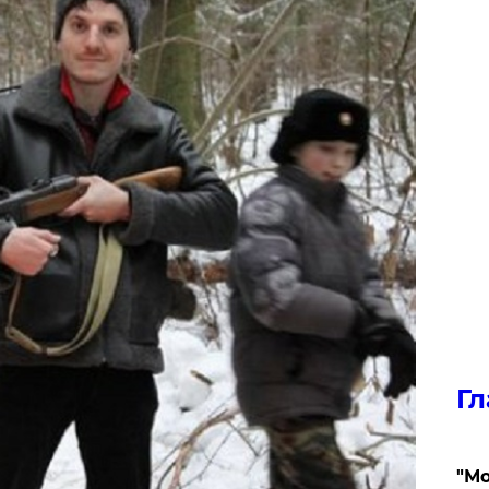
Гл
"Мо