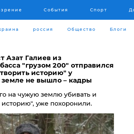
озрение
События
Спорт
Д
краина
россия
Общество
Блоги
т Азат Галиев из
басса "грузом 200" отправился
"творить историю" у
 земле не вышло – кадры
го на чужую землю убивать и
 историю", уже похоронили.