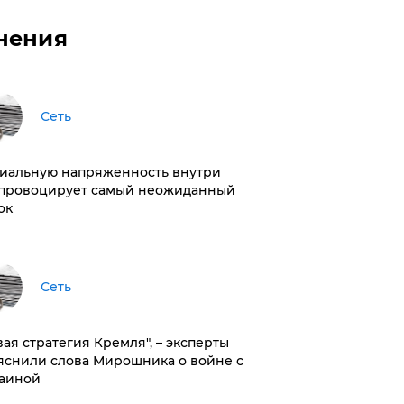
нения
Сеть
иальную напряженность внутри
провоцирует самый неожиданный
ок
Сеть
вая стратегия Кремля", – эксперты
яснили слова Мирошника о войне с
аиной