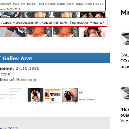
М
Соц
РФ 
игр
"Но
объ
Укр