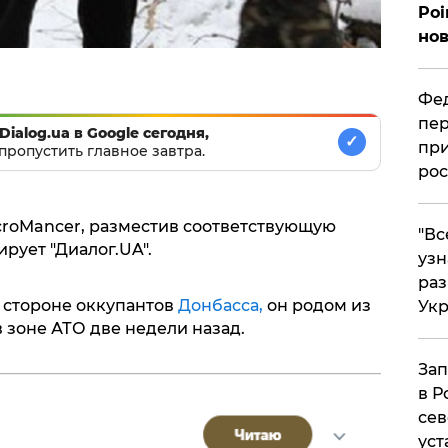
Poi
нов
Фед
пер
Dialog.ua в Google сегодня,
✓
при
пропустить главное завтра.
рос
roMancer, разместив соответствующую
​"В
рует "Диалог.UA".
узн
ра
 стороне оккупантов
Донбасса,
он родом из
Ук
 зоне АТО две недели назад.
Зап
в Р
сев
уст