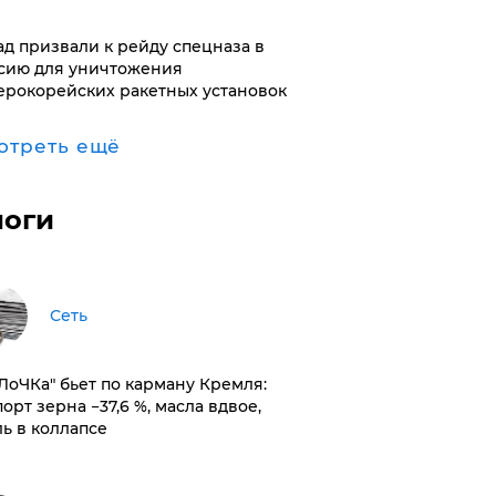
ад призвали к рейду спецназа в
сию для уничтожения
ерокорейских ракетных установок
отреть ещё
логи
Сеть
оЛоЧКа" бьет по карману Кремля:
орт зерна −37,6 %, масла вдвое,
ль в коллапсе