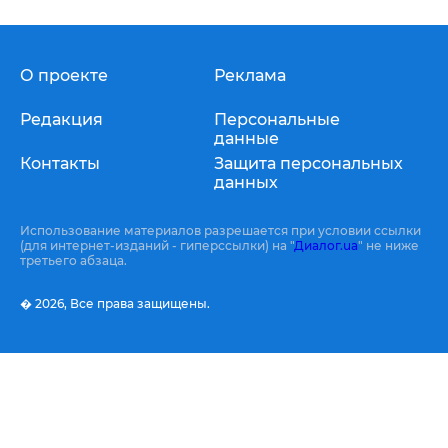
О проекте
Реклама
Редакция
Персональные
данные
Контакты
Защита персональных
данных
Использование материалов разрешается при условии ссылки
(для интернет-изданий - гиперссылки) на "
Диалог.ua
" не ниже
третьего абзаца.
� 2026,
Все права защищены.