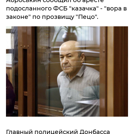
Аброськин сообщил об аресте
подосланного ФСБ "казачка" - "вора в
законе" по прозвищу "Пецо".
Главный полицейский Донбасса