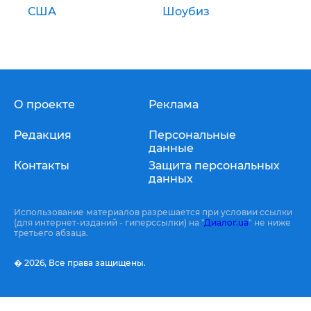
США
Шоубиз
О проекте
Реклама
Редакция
Персональные
данные
Контакты
Защита персональных
данных
Использование материалов разрешается при условии ссылки
(для интернет-изданий - гиперссылки) на "
Диалог.ua
" не ниже
третьего абзаца.
� 2026,
Все права защищены.