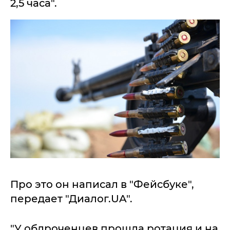
2,5 часа".
Про это он написал в "Фейсбуке",
передает "Диалог.UA".
"У обдроченцев прошла ротация и на