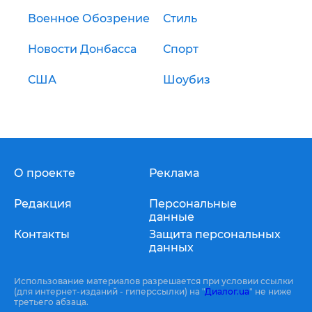
Военное Обозрение
Стиль
Новости Донбасса
Спорт
США
Шоубиз
О проекте
Реклама
Редакция
Персональные
данные
Контакты
Защита персональных
данных
Использование материалов разрешается при условии ссылки
(для интернет-изданий - гиперссылки) на "
Диалог.ua
" не ниже
третьего абзаца.