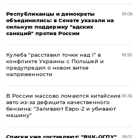
Республиканцы и демократы
19:06
объединились: в Сенате указали на
сильную поддержку "адских
санкций" против России
Кулеба "расставил точки над і" в
18:55
конфликте Украины с Польшей и
предупредил о новом витке
напряженности
В России массово ломаются китайские
18:36
авто из-за дефицита качественного
бензина: "Заливают Евро-2 и убивают
машину"
Списки уже составляют: "ВЧК-ОГПУ"
18:01