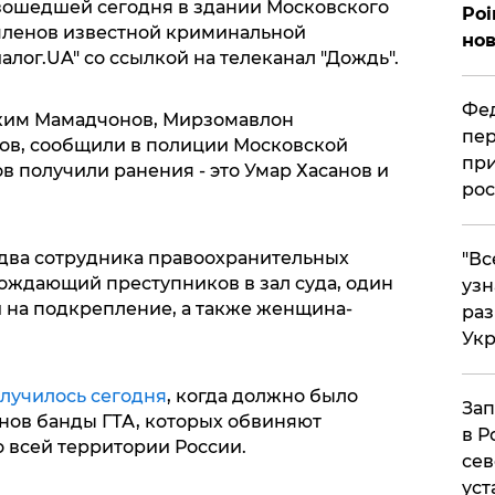
зошедшей сегодня в здании Московского
Poi
 членов известной криминальной
нов
алог.UA" со ссылкой на телеканал "Дождь".
Фед
ким Мамадчонов, Мирзомавлон
пер
ов, сообщили в полиции Московской
при
в получили ранения - это Умар Хасанов и
рос
 два сотрудника правоохранительных
​"В
вождающий преступников в зал суда, один
узн
на подкрепление, а также женщина-
ра
Ук
лучилось сегодня
, когда должно было
Зап
енов банды ГТА, которых обвиняют
в Р
 всей территории России.
сев
уст