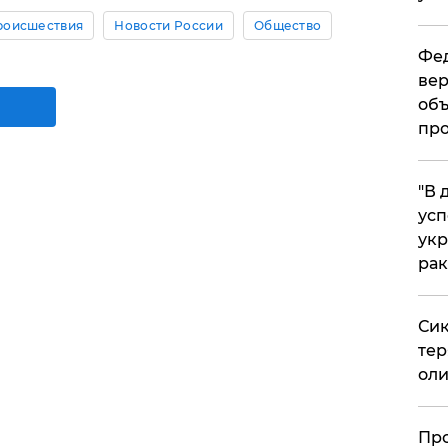
роисшествия
Новости России
Общество
Фед
вер
объ
про
​"В
усп
укр
рак
Сик
тер
оли
​Пр