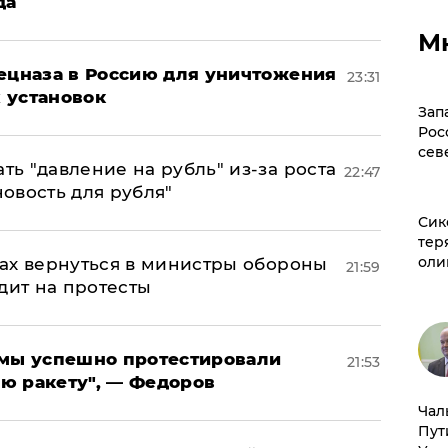
да
М
пецназа в Россию для уничтожения
23:31
 установок
Зап
Рос
сев
ь "давление на рубль" из-за роста
22:47
новость для рубля"
Сик
тер
оли
ах вернуться в министры обороны
21:59
дит на протесты
я мы успешно протестировали
21:53
ю ракету", — Федоров
Чал
Пут