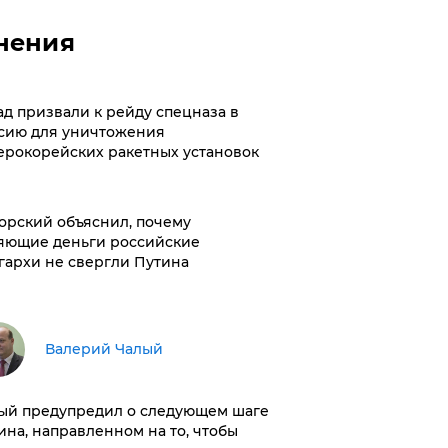
нения
ад призвали к рейду спецназа в
сию для уничтожения
ерокорейских ракетных установок
орский объяснил, почему
яющие деньги российские
гархи не свергли Путина
Валерий Чалый
ый предупредил о следующем шаге
ина, направленном на то, чтобы