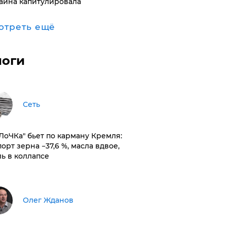
аина капитулировала
отреть ещё
логи
Сеть
оЛоЧКа" бьет по карману Кремля:
орт зерна −37,6 %, масла вдвое,
ль в коллапсе
Олег Жданов