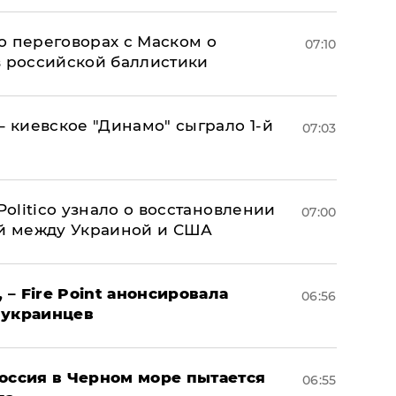
о переговорах с Маском о
07:10
в российской баллистики
– киевское "Динамо" сыграло 1-й
07:03
 Politico узнало о восстановлении
07:00
й между Украиной и США
 – Fire Point анонсировала
06:56
 украинцев
оссия в Черном море пытается
06:55