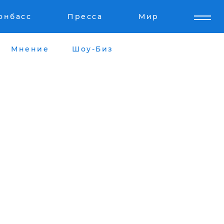
онбасс
Пресса
Мир
Мнение
Шоу-Биз