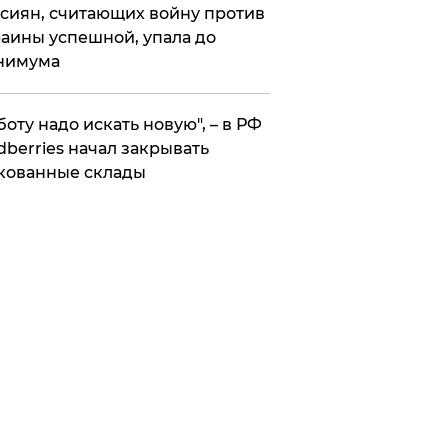
сиян, считающих войну против
аины успешной, упала до
нимума
боту надо искать новую", – в РФ
dberries начал закрывать
кованные склады