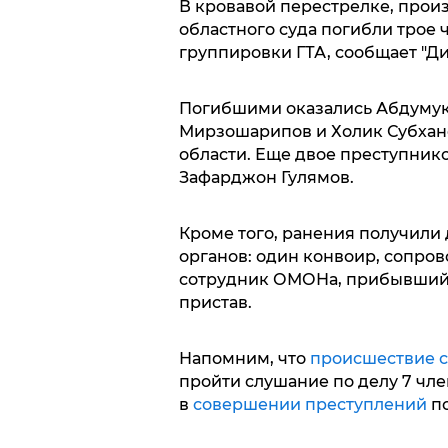
В кровавой перестрелке, прои
областного суда погибли трое
группировки ГТА, сообщает "Ди
Погибшими оказались Абдуму
Мирзошарипов и Холик Субхан
области. Еще двое преступнико
Зафарджон Гулямов.
Кроме того, ранения получили
органов: один конвоир, сопро
сотрудник ОМОНа, прибывший 
пристав.
Напомним, что
происшествие с
пройти слушание по делу 7 чл
в
совершении преступлений
по