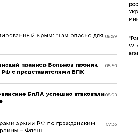
рос
Укр
ми
упированный Крым: "Там опасно для
08:59
"Ра
Wil
ата
аинский пранкер Вольнов проник
08:50
 РФ с представителями ВПК
краинские БпЛА успешно атаковали
08:09
е
рами армии РФ по гражданским
07:35
краины – Флеш