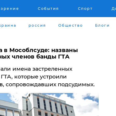
озрение
События
Спорт
Д
краина
россия
Общество
Блоги
а в Мособлсуде: названы
ных членов банды ГТА
али имена застреленных
 ГТА, которые устроили
в, сопровождавших подсудимых.