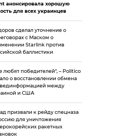
nt анонсировала хорошую
ость для всех украинцев
оров сделал уточнение о
еговорах с Маском о
менении Starlink против
сийской баллистики
се любят победителей", – Politico
ало о восстановлении обмена
звединформацией между
раиной и США
ад призвали к рейду спецназа
оссию для уничтожения
ерокорейских ракетных
ановок