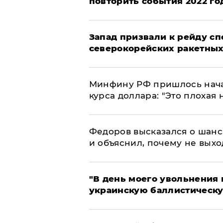
повторить события 2022 го
Запад призвали к рейду с
северокорейских ракетных
Минфину РФ пришлось начат
курса доллара: "Это плохая 
Федоров высказался о шанс
и объяснил, почему не выхо
​"В день моего увольнени
украинскую баллистическу