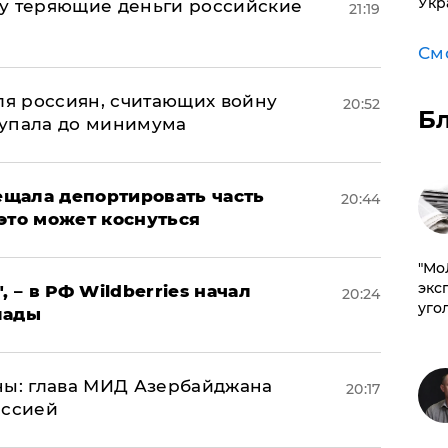
Укр
му теряющие деньги российские
21:19
а
См
оля россиян, считающих войну
20:52
Б
 упала до минимума
щала депортировать часть
20:44
это может коснуться
​"М
эксп
, – в РФ Wildberries начал
20:24
уго
лады
ны: глава МИД Азербайджана
20:17
иссией