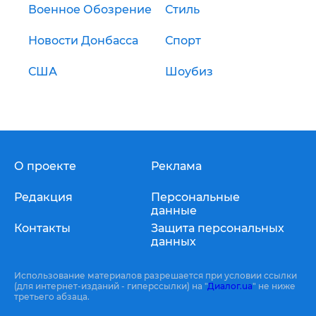
Военное Обозрение
Стиль
Новости Донбасса
Спорт
США
Шоубиз
О проекте
Реклама
Редакция
Персональные
данные
Контакты
Защита персональных
данных
Использование материалов разрешается при условии ссылки
(для интернет-изданий - гиперссылки) на "
Диалог.ua
" не ниже
третьего абзаца.