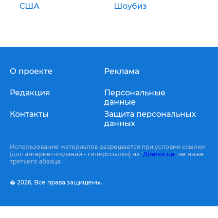
США
Шоубиз
О проекте
Реклама
Редакция
Персональные
данные
Контакты
Защита персональных
данных
Использование материалов разрешается при условии ссылки
(для интернет-изданий - гиперссылки) на "
Диалог.ua
" не ниже
третьего абзаца.
� 2026,
Все права защищены.