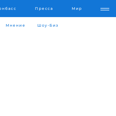
онбасс
Пресса
Мир
Мнение
Шоу-Биз