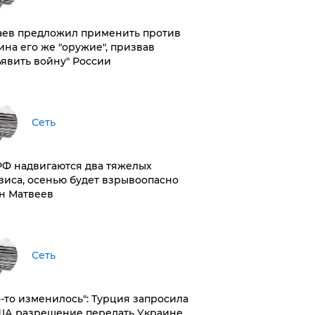
аев предложил применить против
ина его же "оружие", призвав
ъявить войну" России
Сеть
РФ надвигаются два тяжелых
зиса, осенью будет взрывоопасно
н Матвеев
Сеть
то-то изменилось": Турция запросила
ША разрешение передать Украине