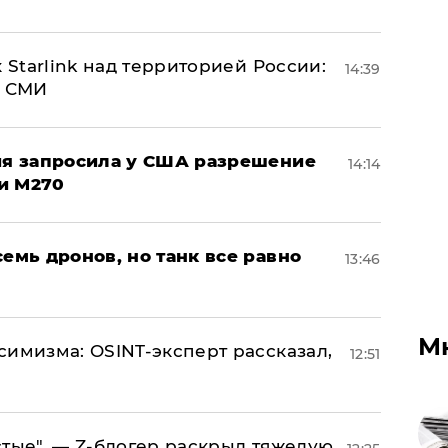
 Starlink над территорией России:
14:39
- СМИ
ция запросила у США разрешение
14:14
и M270
семь дронов, но танк все равно
13:46
М
симизма: OSINT-эксперт рассказал,
12:51
стые", — Z-блогер раскрыл тяжелую