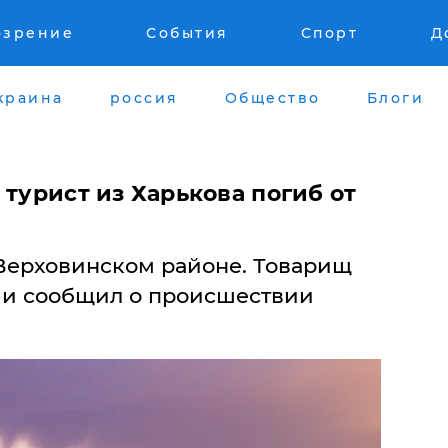
озрение
События
Спорт
Д
краина
россия
Общество
Блоги
 турист из Харькова погиб от
Верховинском районе. Товарищ
 и сообщил о происшествии