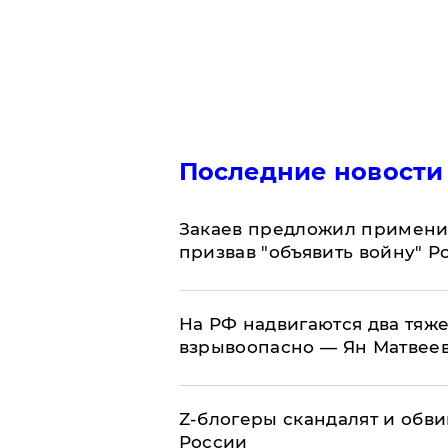
Последние новости
Закаев предложил применит
призвав "объявить войну" Р
На РФ надвигаются два тяже
взрывоопасно — Ян Матвее
Z-блогеры скандалят и обви
России