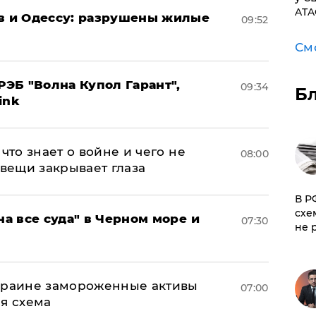
ATA
ов и Одессу: разрушены жилые
09:52
См
ЭБ "Волна Купол Гарант",
09:34
Б
ink
что знает о войне и чего не
08:00
 вещи закрывает глаза
​В 
схе
на все суда" в Черном море и
07:30
не 
Украине замороженные активы
07:00
ая схема