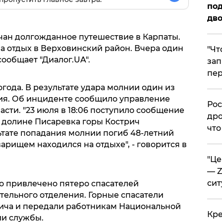
под
дво
чан долгожданное путешествие в Карпаты.
а отдых в Верховинский район. Вчера один
​"Ч
сообщает "Диалог.UA".
зап
пер
огода. В результате удара молнии один из
ия. Об инциденте сообщило управление
​Ро
сти. "23 июля в 18:06 поступило сообщение
дро
 в долине Писаревка горы Кострич
что
ьтате попадания молнии погиб 48-летний
арищем находился на отдыхе", - говорится в
​"Ц
— Z
сит
о привлечено пятеро спасателей
тельного отделения. Горные спасатели
рича и передали работникам Национальной
​Кр
ии службы.