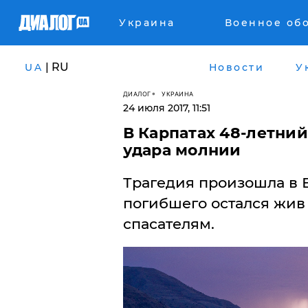
Украина
Военное об
| RU
UA
Новости
У
ДИАЛОГ
УКРАИНА
24 июля 2017, 11:51
В Карпатах 48-летний
удара молнии
Трагедия произошла в 
погибшего остался жив
спасателям.