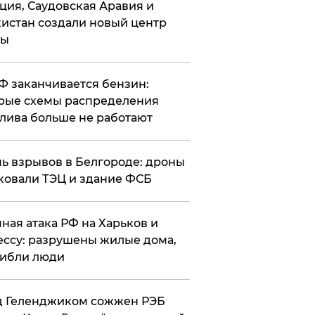
ция, Саудовская Аравия и
истан создали новый центр
лы
РФ заканчивается бензин:
рые схемы распределения
лива больше не работают
чь взрывов в Белгороде: дроны
ковали ТЭЦ и здание ФСБ
чная атака РФ на Харьков и
ссу: разрушены жилые дома,
ибли люди
д Геленджиком сожжен РЭБ