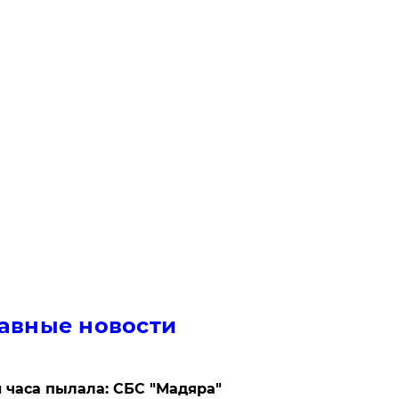
авные новости
 часа пылала: СБС "Мадяра"