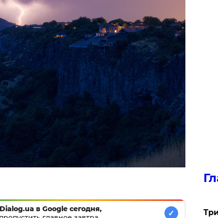
Гл
Dialog.ua в Google сегодня,
Три
✓
пропустить главное завтра.