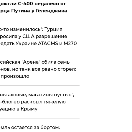
ожгли С-400 недалеко от
рца Путина у Геленджика
то-то изменилось": Турция
росила у США разрешение
едать Украине ATACMS и M270
ссийская "Арена" сбила семь
нов, но танк все равно сгорел:
 произошло
ены аховые, магазины пустые",
-блогер раскрыл тяжелую
уацию в Крыму
емль остается за бортом: