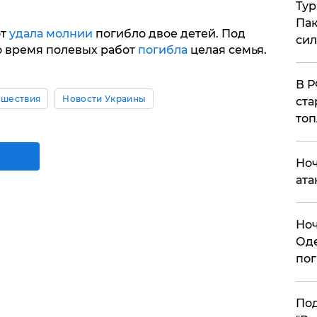
Тур
Пак
от
удала молнии
погибло двое детей. Под
си
о время полевых работ
погибла
целая семья.
​В 
шествия
Новости Украины
ста
топ
​Но
ата
​Но
Оде
пог
По