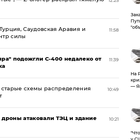
12:25
Зак
Пут
"об
 Турция, Саудовская Аравия и
11:58
нтр силы
яра" подожгли С-400 недалеко от
11:39
ка
На 
кри
— Я
н: старые схемы распределения
10:49
т
: дроны атаковали ТЭЦ и здание
10:21
​"Ч
у С