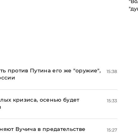
"Во
"ду
ь против Путина его же "оружие",
15:38
оссии
лых кризиса, осенью будет
15:33
в
няют Вучича в предательстве
15:27