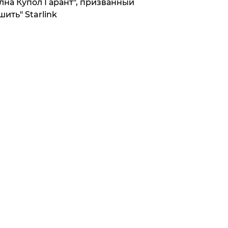
лна Купол Гарант", призванный
шить" Starlink