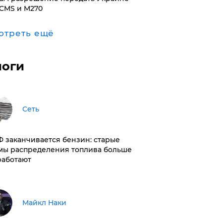
CMS и M270
отреть ещё
логи
Сеть
РФ заканчивается бензин: старые
мы распределения топлива больше
работают
Майкл Наки