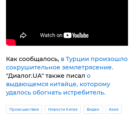
Как сообщалось,
в Турции произошло
сокрушительное землетрясение.
"Диалог.UA" также писал
о
выдающемся китайце, которому
удалось обогнать истребитель.
Происшествия
Новости Китая
Видео
Азия