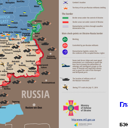
Гл
​БЭ