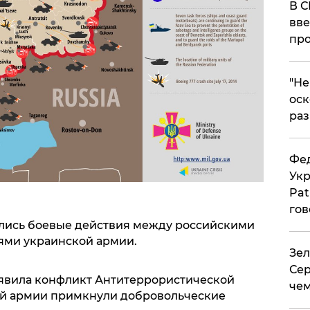
В С
вве
про
​"Н
оск
раз
Фед
Укр
Pat
гов
чались боевые действия между российскими
ями украинской армии.
Зел
Сер
ъявила конфликт Антитеррористической
чем
кой армии примкнули добровольческие