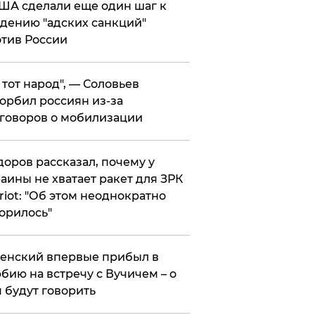
ША сделали еще один шаг к
дению "адских санкций"
тив России
е тот народ", — Соловьев
орбил россиян из-за
говоров о мобилизации
оров рассказал, почему у
аины не хватает ракет для ЗРК
riot: "Об этом неоднократно
орилось"
енский впервые прибыл в
бию на встречу с Вучичем – о
 будут говорить