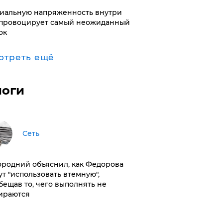
иальную напряженность внутри
провоцирует самый неожиданный
ок
отреть ещё
логи
Сеть
ородний объяснил, как Федорова
ут "использовать втемную",
бещав то, чего выполнять не
ираются