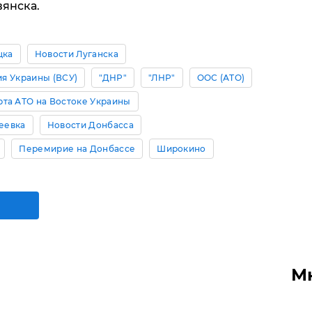
вянска.
цка
Новости Луганска
я Украины (ВСУ)
"ДНР"
"ЛНР"
ООС (АТО)
рта АТО на Востоке Украины
еевка
Новости Донбасса
Перемирие на Донбассе
Широкино
М