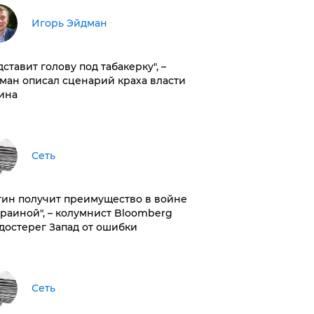
Игорь Эйдман
дставит голову под табакерку", –
ман описал сценарий краха власти
ина
Сеть
тин получит преимущество в войне
краиной", – колумнист Bloomberg
достерег Запад от ошибки
Сеть