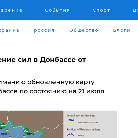
озрение
События
Спорт
Д
краина
россия
Общество
Блоги
ние сил в Донбассе от
иманию обновленную карту
ассе по состоянию на 21 июля