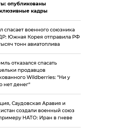
ты: опубликованы
склюзивные кадры
ул спасает военного союзника
Р: Южная Корея отправила РФ
тысяч тонн авиатоплива
мль отказался спасать
ельки продавцов
кованного Wildberries: "Ни у
о нет денег"
ция, Саудовская Аравия и
истан создали военный союз
примеру НАТО: Иран в гневе