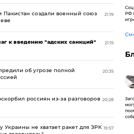
Соц
 и Пакистан создали военный союз
РФ 
21:19
игр
неве
См
аг к введению "адских санкций"
21:15
Б
предили об угрозе полной
20:35
оссией
 оскорбил россиян из-за разговоров
Заг
20:28
мог
поо
соб
у Украины не хватает ракет для ЗРК
19:57