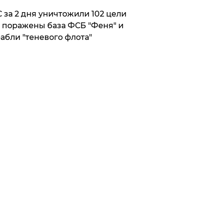
 за 2 дня уничтожили 102 цели
 поражены база ФСБ "Феня" и
абли "теневого флота"