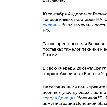
батальоны.
10 сентября Андерс Фог Расму
генеральным секретарем НАТО,
Украины
были замечены росси
РФ.
Также представители Верховно
поставках тяжелой техники и 
России.
В свою очередь, 28 сентября г
стороне боевиков с Востока У
На сегодняшний день правител
военных, участвующих в войне
города Донецка
(боевиков "ЛНР
администрация Донецкой обла