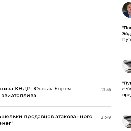
​"По
Эйд
Пут
"Пу
юзника КНДР: Южная Корея
с У
21:55
пре
н авиатоплива
кошельки продавцов атакованного
21:49
енег"