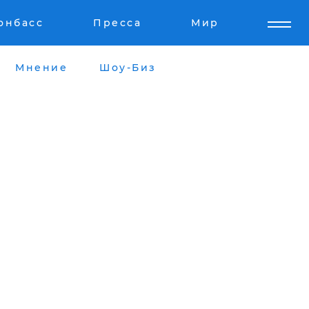
онбасс
Пресса
Мир
Мнение
Шоу-Биз