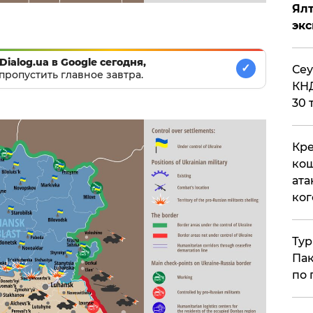
Ял
эк
Dialog.ua в Google сегодня,
✓
​Се
пропустить главное завтра.
КНД
30 
Кре
кош
ата
ког
Тур
Пак
по 