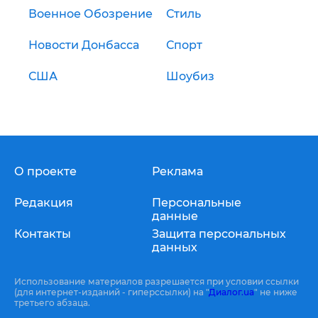
Военное Обозрение
Стиль
Новости Донбасса
Спорт
США
Шоубиз
О проекте
Реклама
Редакция
Персональные
данные
Контакты
Защита персональных
данных
Использование материалов разрешается при условии ссылки
(для интернет-изданий - гиперссылки) на "
Диалог.ua
" не ниже
третьего абзаца.