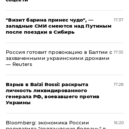
"Визит барина принес чудо", —
17:37
западные СМИ смеются над Путиным
после поездки в Сибирь
​Россия готовит провокацию в Балтии с
17:35
захваченными украинскими дронами
— Reuters
​Взрыв в Balzi Rossi: раскрыта
17:28
личность ликвидированного
генерала РФ, воевавшего против
Украины
Bloomberg: экономика России
16:20
подхватила "голландскую болезнь" в