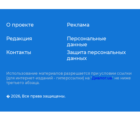
О проекте
Реклама
Редакция
Персональные
данные
Контакты
Защита персональных
данных
Использование материалов разрешается при условии ссылки
(для интернет-изданий - гиперссылки) на "
Диалог.ua
" не ниже
третьего абзаца.
� 2026,
Все права защищены.