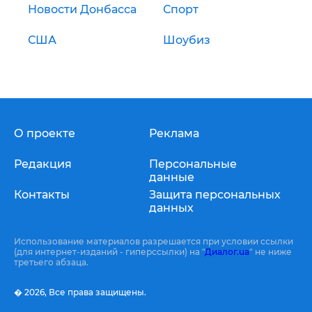
Новости Донбасса
Спорт
США
Шоубиз
О проекте
Реклама
Редакция
Персональные
данные
Контакты
Защита персональных
данных
Использование материалов разрешается при условии ссылки
(для интернет-изданий - гиперссылки) на "
Диалог.ua
" не ниже
третьего абзаца.
� 2026,
Все права защищены.